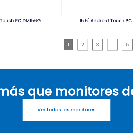
" Touch PC DM156G
15.6" Android Touch P
1
2
3
…
5
más que monitores d
Ver todos los monitores