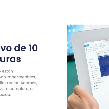
ivo de 10
turas
5 están
. Son impermeables,
lla a color. Además,
 vista completa, a
edida.