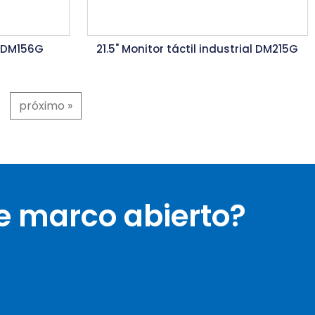
C DM156G
21.5" Monitor táctil industrial DM215G
próximo »
e marco abierto?