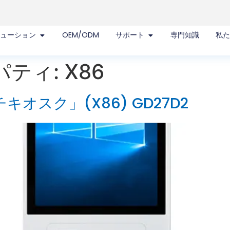
リューション
OEM/ODM
サポート
専門知識
私
パティ:
X86
オスク」(X86) GD27D2