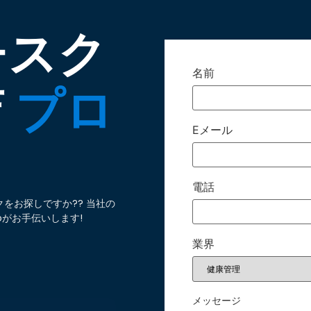
チスク
名前
店
プロ
Eメール
電話
をお探しですか?? 当社の
oがお手伝いします!
業界
メッセージ