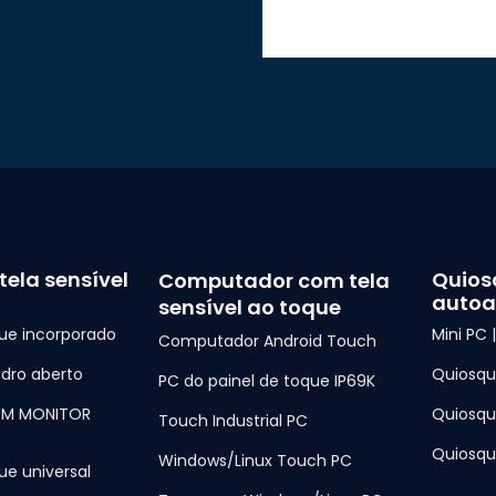
tela sensível
Quios
Computador com tela
autoa
sensível ao toque
ue incorporado
Mini PC 
Computador Android Touch
dro aberto
Quiosq
PC do painel de toque IP69K
EM MONITOR
Quiosqu
Touch Industrial PC
Quiosqu
Windows/Linux Touch PC
ue universal