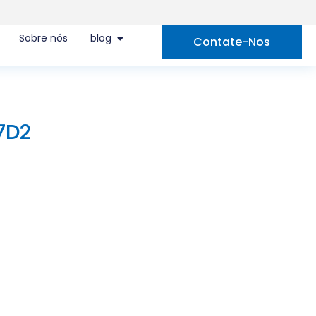
Sobre nós
blog
Contate-Nos
7D2