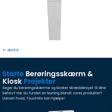
←
ældre
Starte
Berøringsskærm &
Kiosk
Projekter
Søger du berøringsskærme og kiosker skræddersyet til dine
behov? Har du fundet en løsning blandt vores produkter?
Uanset hvad, TouchWo kan hjælpe!