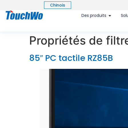
Chinois
Des produits
Sol
Propriétés de filtr
85″ PC tactile RZ85B