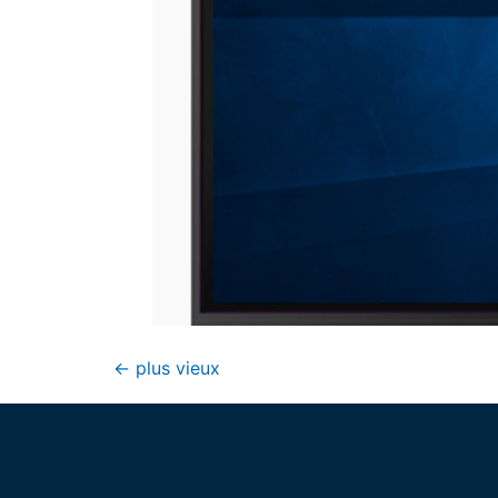
←
plus vieux