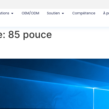
utions
OEM/ODM
Soutien
Compétence
À p
e:
85 pouce