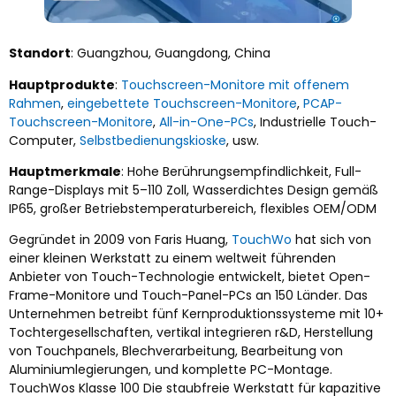
Standort
: Guangzhou, Guangdong, China
Hauptprodukte
:
Touchscreen-Monitore mit offenem
Rahmen
,
eingebettete Touchscreen-Monitore
,
PCAP-
Touchscreen-Monitore
,
All-in-One-PCs
, Industrielle Touch-
Computer,
Selbstbedienungskioske
, usw.
Hauptmerkmale
: Hohe Berührungsempfindlichkeit, Full-
Range-Displays mit 5–110 Zoll, Wasserdichtes Design gemäß
IP65, großer Betriebstemperaturbereich, flexibles OEM/ODM
Gegründet in 2009 von Faris Huang,
TouchWo
hat sich von
einer kleinen Werkstatt zu einem weltweit führenden
Anbieter von Touch-Technologie entwickelt, bietet Open-
Frame-Monitore und Touch-Panel-PCs an 150 Länder. Das
Unternehmen betreibt fünf Kernproduktionssysteme mit 10+
Tochtergesellschaften, vertikal integrieren r&D, Herstellung
von Touchpanels, Blechverarbeitung, Bearbeitung von
Aluminiumlegierungen, und komplette PC-Montage.
TouchWos Klasse 100 Die staubfreie Werkstatt für kapazitive