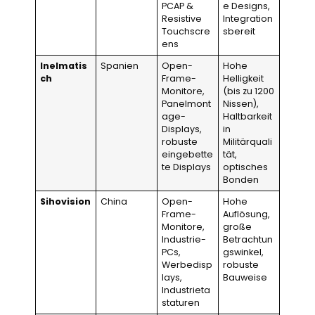
PCAP &
e Designs,
Resistive
Integration
Touchscre
sbereit
ens
Inelmatis
Spanien
Open-
Hohe
ch
Frame-
Helligkeit
Monitore,
(bis zu 1200
Panelmont
Nissen),
age-
Haltbarkeit
Displays,
in
robuste
Militärquali
eingebette
tät,
te Displays
optisches
Bonden
Sihovision
China
Open-
Hohe
Frame-
Auflösung,
Monitore,
große
Industrie-
Betrachtun
PCs,
gswinkel,
Werbedisp
robuste
lays,
Bauweise
Industrieta
staturen