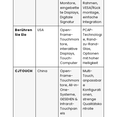
Monitore,
Rahmen,
eingebette
VESA/Rück
te Displays,
montage,
Digitale
einfache
Signatur
Integration
Berühren
USA
Open-
PCAP-
Sie Elo
Frame-
Technologi
Touchmoni
e, Rand-
tore,
zu-Rand-
interaktive
Glas,
Displays,
Optionen
Touch-
mit hoher
Computer
Helligkeit
CJTOUCH
China
Open-
Multi-
Frame-
Touch,
Touchmoni
anpassbar
tore, All-in-
e
One-
Konfigurati
Systeme,
onen,
GESEHEN &
strenge
Infrarot-
Qualitätsko
Touchpan
ntrolle
els