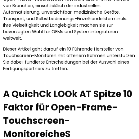
von Branchen, einschließlich der industriellen
Automatisierung, unverzichtbar, medizinische Geräte,
Transport, und Selbstbedienungs-Einzelhandelsterminals.
Ihre Vielseitigkeit und Langlebigkeit machen sie zur
bevorzugten Wahl für OEMs und Systemintegratoren
weltweit.
Dieser Artikel geht darauf ein 10 Führende Hersteller von
Touchscreen-Monitoren mit offenem Rahmen unterstützen
Sie dabei, fundierte Entscheidungen bei der Auswahl eines
Fertigungspartners zu treffen.
A
Q
u
ich
C
k
L
O
O
k
A
T
Spitze 10
Faktor für Open-Frame-
Touchscreen-
Monitore
ich
e
S