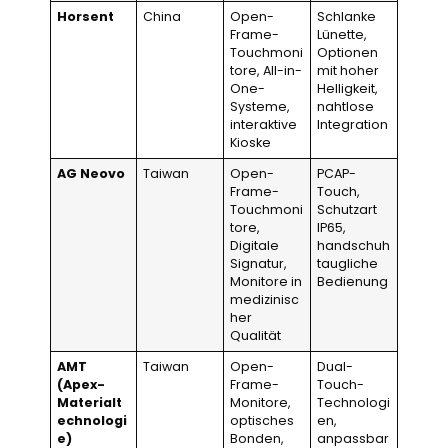
Horsent
China
Open-
Schlanke
Frame-
Lünette,
Touchmoni
Optionen
tore, All-in-
mit hoher
One-
Helligkeit,
Systeme,
nahtlose
interaktive
Integration
Kioske
AG Neovo
Taiwan
Open-
PCAP-
Frame-
Touch,
Touchmoni
Schutzart
tore,
IP65,
Digitale
handschuh
Signatur,
taugliche
Monitore in
Bedienung
medizinisc
her
Qualität
AMT
Taiwan
Open-
Dual-
(Apex-
Frame-
Touch-
Materialt
Monitore,
Technologi
echnologi
optisches
en,
e)
Bonden,
anpassbar