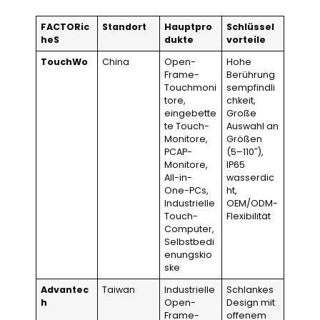
F
A
C
T
O
R
ic
Standort
Hauptpro
Schlüssel
h
e
S
dukte
vorteile
TouchWo
China
Open-
Hohe
Frame-
Berührung
Touchmoni
sempfindli
tore,
chkeit,
eingebette
Große
te Touch-
Auswahl an
Monitore,
Größen
PCAP-
(5–110″),
Monitore,
IP65
All-in-
wasserdic
One-PCs,
ht,
Industrielle
OEM/ODM-
Touch-
Flexibilität
Computer,
Selbstbedi
enungskio
ske
Advantec
Taiwan
Industrielle
Schlankes
h
Open-
Design mit
Frame-
offenem