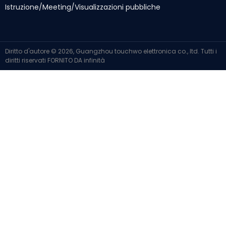
Istruzione/Meeting/Visualizzazioni pubbliche
Diritto d'autore © 2026, Guangzhou touchwo elettronica co., ltd. Tutti i
diritti riservati
FORNITO DA
infinità