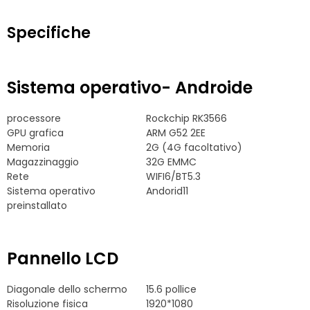
Specifiche
Sistema operativo- Androide
processore
Rockchip RK3566
GPU grafica
ARM G52 2EE
Memoria
2G (4G facoltativo)
Magazzinaggio
32G EMMC
Rete
WIFI6/BT5.3
Sistema operativo
Andorid11
preinstallato
Pannello LCD
Diagonale dello schermo
15.6 pollice
Risoluzione fisica
1920*1080