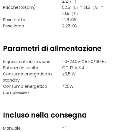
2,2（T）
Pacchetto(cm)
52.5（L）* 31,5（A）*
10,5（T）
Peso netto
1.26 KG
Peso lordo
2.26 KG
Parametri di alimentazione
Ingresso alimentazione
110-240V CA 50/60 Hz
Potenza in uscita
CC 12 V 3 A
Consumo energetico in
≤0,5 W
standby
Consumo energetico
<20W
complessivo
Incluso nella consegna
Manuale
* 1