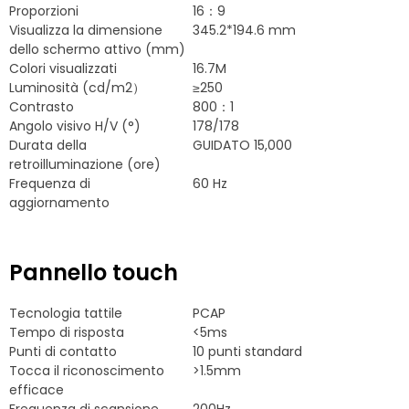
Proporzioni
16：9
Visualizza la dimensione
345.2*194.6 mm
dello schermo attivo (mm)
Colori visualizzati
16.7M
Luminosità (cd/m2）
≥250
Contrasto
800：1
Angolo visivo H/V (°)
178/178
Durata della
GUIDATO 15,000
retroilluminazione (ore)
Frequenza di
60 Hz
aggiornamento
Pannello touch
Tecnologia tattile
PCAP
Tempo di risposta
<5ms
Punti di contatto
10 punti standard
Tocca il riconoscimento
>1.5mm
efficace
Frequenza di scansione
200Hz