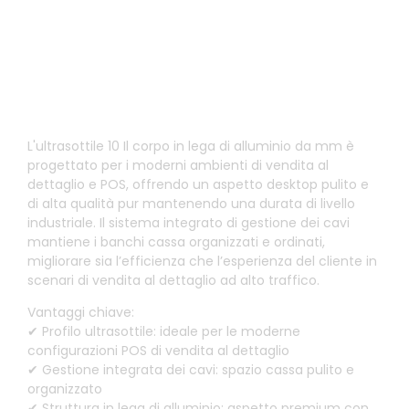
Design in metallo ultrasottile pronto per la vendita al
dettaglio
L'ultrasottile 10 Il corpo in lega di alluminio da mm è
progettato per i moderni ambienti di vendita al
dettaglio e POS, offrendo un aspetto desktop pulito e
di alta qualità pur mantenendo una durata di livello
industriale. Il sistema integrato di gestione dei cavi
mantiene i banchi cassa organizzati e ordinati,
migliorare sia l’efficienza che l’esperienza del cliente in
scenari di vendita al dettaglio ad alto traffico.
Vantaggi chiave:
✔ Profilo ultrasottile: ideale per le moderne
configurazioni POS di vendita al dettaglio
✔ Gestione integrata dei cavi: spazio cassa pulito e
organizzato
✔ Struttura in lega di alluminio: aspetto premium con