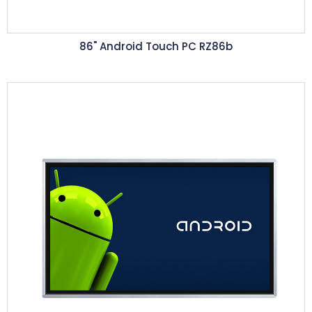
86" Android Touch PC RZ86b