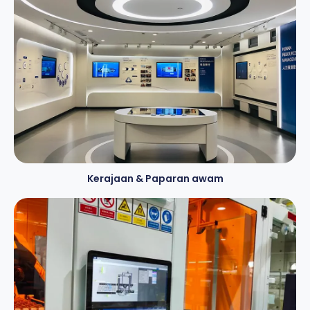
Kerajaan & Paparan awam