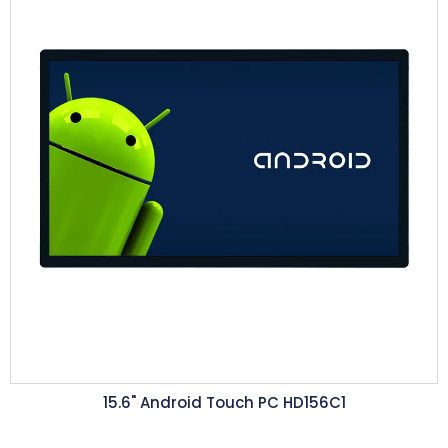
15.6" Android Touch PC HD156C1