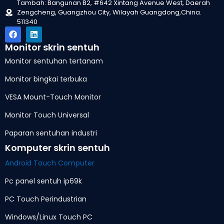
Tambah: Bangunan B2, #642 Xintang Avenue West, Daerah
Zengcheng, Guangzhou City, Wilayah Guangdong,China.
511340
Monitor skrin sentuh
Monitor sentuhan tertanam
Monitor bingkai terbuka
VESA Mount-Touch Monitor
Monitor Touch Universal
Paparan sentuhan industri
Komputer skrin sentuh
Android Touch Computer
Pc panel sentuh ip69k
PC Touch Perindustrian
Windows/Linux Touch PC