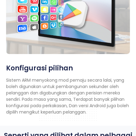
Konfigurasi pilihan
Sistem ARM menyokong mod pemaju secara lalai, yang
boleh digunakan untuk pembangunan sekunder oleh
pelanggan dan digabungkan dengan perisian mereka
sendiri. Pada masa yang sama, Terdapat banyak pilihan
konfigurasi pada perkakasan, Dan versi Android juga boleh
dipilih mengikut keperluan pelanggan.
Seperti yang dilihat dalam pelbagai