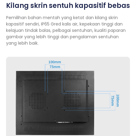
Kilang skrin sentuh kapasitif bebas
Pemilihan bahan mentah yang ketat dan kilang skrin
kapasitif sendiri, IP65 Gred kalis air, kepekaan tinggi dan
kelajuan tindak balas, pelbagai sentuhan, kualiti paparan
gambar yang lebih tinggi dan pengalaman sentuhan
yang lebih baik.