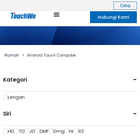
Cina
Hubungi Kami
Rumah
>
Android Touch Computer
-
Kategori
Lengan
-
Siri
HD
TD
JD
DMF
Dmg
Hr
RZ