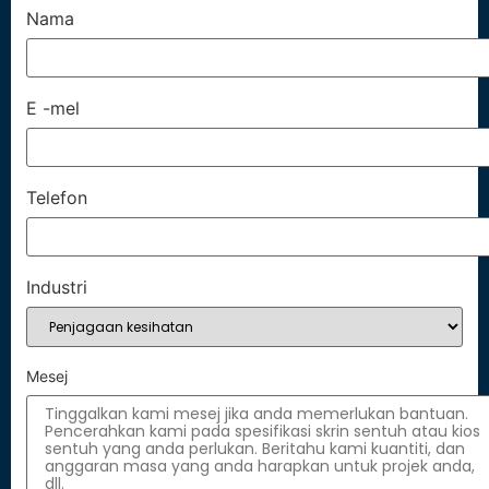
Nama
E -mel
Telefon
Industri
Mesej