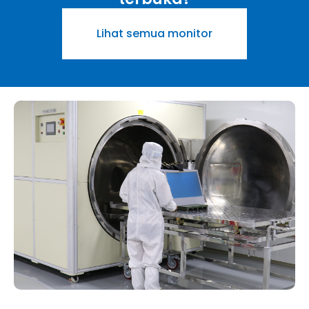
Lihat semua monitor