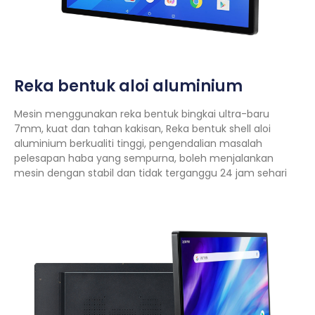
Reka bentuk aloi aluminium
Mesin menggunakan reka bentuk bingkai ultra-baru
7mm, kuat dan tahan kakisan, Reka bentuk shell aloi
aluminium berkualiti tinggi, pengendalian masalah
pelesapan haba yang sempurna, boleh menjalankan
mesin dengan stabil dan tidak terganggu 24 jam sehari