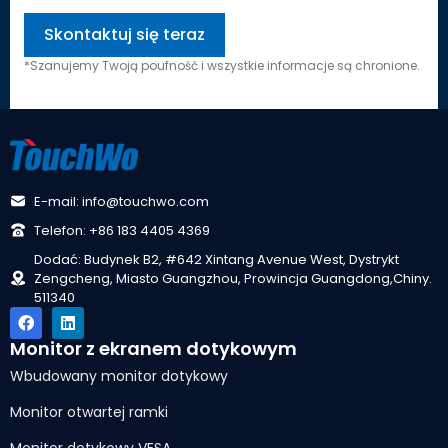
*Szanujemy Twoją poufność i wszystkie informacje są chronione.
E-mail: info@touchwo.com
Telefon: +86 183 4405 4369
Dodać: Budynek B2, #642 Xintang Avenue West, Dystrykt
Zengcheng, Miasto Guangzhou, Prowincja Guangdong,Chiny.
511340
Monitor z ekranem dotykowym
Wbudowany monitor dotykowy
Monitor otwartej ramki
Monitor dotykowy VESA