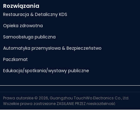
Rozwiązania
Restauracja & Detaliczny KDS
Opieka zdrowotna
Samoobsługa publiczna
Automatyka przemysłowa & Bezpieczeństwo
Paczkomat
Edukacja/spotkania/wystawy publiczne
Prawa autorskie © 2026, Guangzhou TouchWo Electronics Co., Ltd.
Wszelkie prawa zastrzeżone
ZASILANIE PRZEZ
nieskazitelność