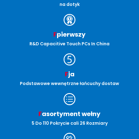
na dotyk
F
pierwszy
R&D Capacitive Touch PCs In China
F
ja
Podstawowe wewnętrzne łańcuchy dostaw
F
asortyment wełny
5 Do 110 Pokrycie cali 26 Rozmiary