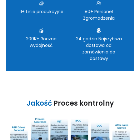
11+ Linie produkcyjne
80+ Personel
Zgromadzenia
200K+ Roczna
24 godzin Najszybsza
wydajność
dostawa od
zamówienia do
dostawy
Jakość
Proces kontrolny