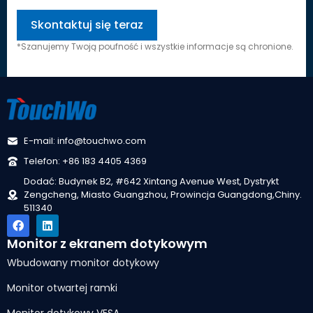
*Szanujemy Twoją poufność i wszystkie informacje są chronione.
E-mail: info@touchwo.com
Telefon: +86 183 4405 4369
Dodać: Budynek B2, #642 Xintang Avenue West, Dystrykt
Zengcheng, Miasto Guangzhou, Prowincja Guangdong,Chiny.
511340
Monitor z ekranem dotykowym
Wbudowany monitor dotykowy
Monitor otwartej ramki