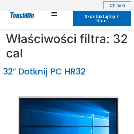
Chiński
Skontaktuj Się Z
Nami
Właściwości filtra:
32
cal
32″ Dotknij PC HR32