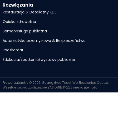
Rozwiązania
Restauracja & Detaliczny KDS
Opieka zdrowotna
Samoobsługa publiczna
Automatyka przemysłowa & Bezpieczeństwo
Paczkomat
Edukacja/spotkania/wystawy publiczne
Prawa autorskie © 2026, Guangzhou TouchWo Electronics Co., Ltd.
Wszelkie prawa zastrzeżone
ZASILANIE PRZEZ
nieskazitelność