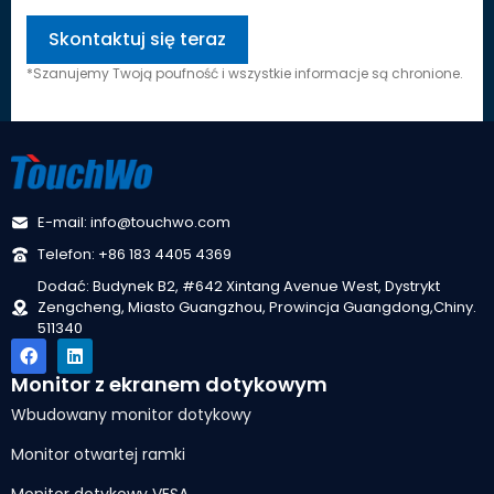
*Szanujemy Twoją poufność i wszystkie informacje są chronione.
E-mail: info@touchwo.com
Telefon: +86 183 4405 4369
Dodać: Budynek B2, #642 Xintang Avenue West, Dystrykt
Zengcheng, Miasto Guangzhou, Prowincja Guangdong,Chiny.
511340
Monitor z ekranem dotykowym
Wbudowany monitor dotykowy
Monitor otwartej ramki