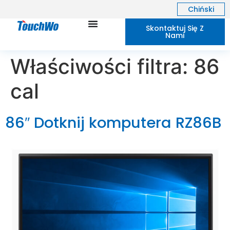
Chiński
Skontaktuj Się Z
Nami
Właściwości filtra:
86
cal
86″ Dotknij komputera RZ86B