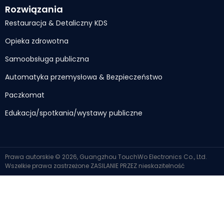
Rozwiązania
Restauracja & Detaliczny KDS
Opieka zdrowotna
Samoobsługa publiczna
Automatyka przemysłowa & Bezpieczeństwo
Paczkomat
Edukacja/spotkania/wystawy publiczne
Prawa autorskie © 2026, Guangzhou TouchWo Electronics Co., Ltd.
Wszelkie prawa zastrzeżone
ZASILANIE PRZEZ
nieskazitelność