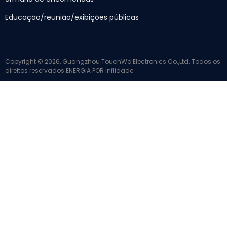
Educação/reunião/exibições públicas
Copyright © 2026, Guangzhou TouchWo Electronics Co.,Ltd. Todos os
direitos reservados
ENERGIA POR
inflidade