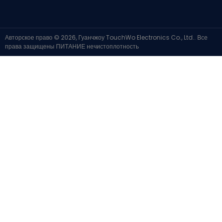
Авторское право © 2026, Гуанчжоу TouchWo Electronics Co., Ltd.. Все
права защищены
ПИТАНИЕ
нечистоплотность