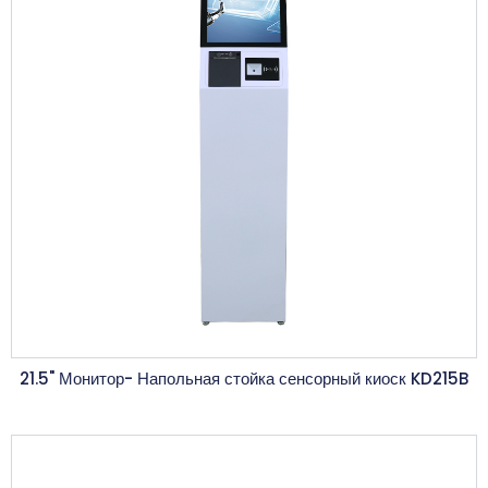
21.5" Монитор- Напольная стойка сенсорный киоск KD215B