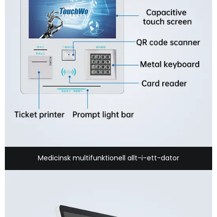
Medicinsk multifunktionell allt-i-ett-dator