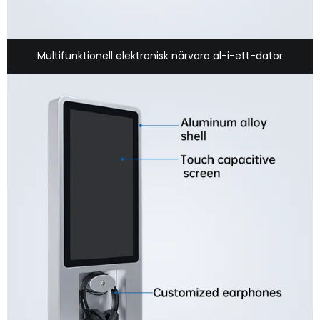
Multifunktionell elektronisk närvaro al-i-ett-dator