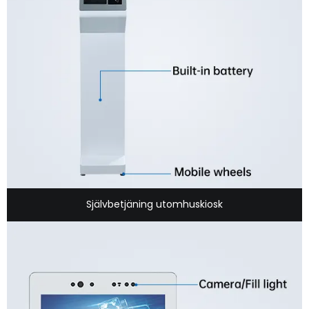
Självbetjäning utomhuskiosk