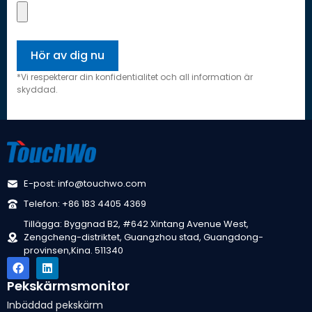
*Vi respekterar din konfidentialitet och all information är
skyddad.
E-post: info@touchwo.com
Telefon: +86 183 4405 4369
Tillägga: Byggnad B2, #642 Xintang Avenue West,
Zengcheng-distriktet, Guangzhou stad, Guangdong-
provinsen,Kina. 511340
Pekskärmsmonitor
Inbäddad pekskärm