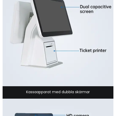
Kassaapparat med dubbla skärmar