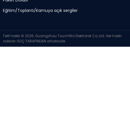
Paket Dolabı
Eğitim/Toplantı/Kamuya açık sergiler
Telif hakkı © 2026, Guangzhou TouchWo Elektronik Co, Ltd. Her hakkı
saklıdır
GÜÇ TARAFINDAN
ahlaksızlık