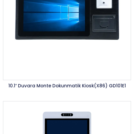
10.1″ Duvara Monte Dokunmatik Kiosk(X86) GD101E1