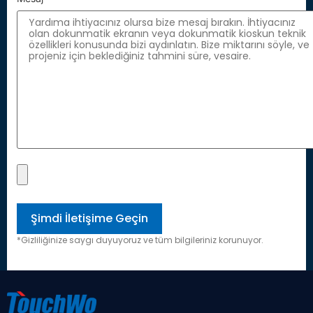
*Gizliliğinize saygı duyuyoruz ve tüm bilgileriniz korunuyor.