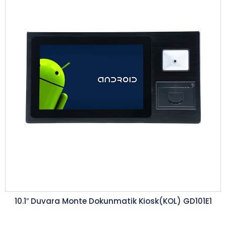
10.1″ Duvara Monte Dokunmatik Kiosk(KOL) GD101E1