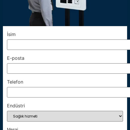
İsim
E-posta
Telefon
Endüstri
Mesaj