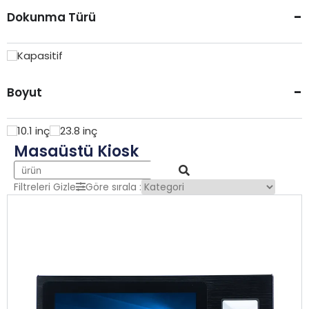
-
Dokunma Türü
Kapasitif
-
Boyut
10.1 inç
23.8 inç
Masaüstü Kiosk
Filtreleri Gizle
Göre sırala :