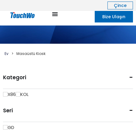
Çince
Bize Ulaşın
Ev
>
Masaüstü Kiosk
-
Kategori
X86
KOL
-
Seri
GD