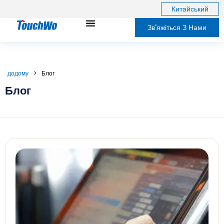
Китайський
Зв'яжіться З Нами
додому
>
Блог
Блог