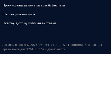
Промислова автоматизація & Безпека
Шафка для посилок
Освіта/Зустріч/Публічні виставки
Авторське право © 2026, Гуанчжоу TouchWo Electronics Co., Ltd. Всі
права захищені
POWER BY
безцеремонність