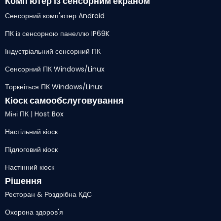
Комп'ютер із сенсорним екраном
Сенсорний комп'ютер Android
ПК із сенсорною панеллю IP69K
Індустріальний сенсорний ПК
Сенсорний ПК Windows/Linux
Торкніться ПК Windows/Linux
Кіоск самообслуговування
Міні ПК | Host Box
Настільний кіоск
Підлоговий кіоск
Настінний кіоск
Рішення
Ресторан & Роздрібна КДС
Охорона здоров'я