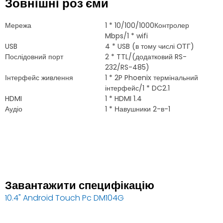
Зовнішні роз'єми
Мережа
1 * 10/100/1000Контролер
Mbps/1 * wifi
USB
4 * USB (в тому числі ОТГ)
Послідовний порт
2 * TTL/(додатковий RS-
232/RS-485)
Інтерфейс живлення
1 * 2P Phoenix термінальний
інтерфейс/1 * DC2.1
HDMI
1 * HDMI 1.4
Аудіо
1 * Навушники 2-в-1
Завантажити специфікацію
10.4"
Android Touch Pc DM104G