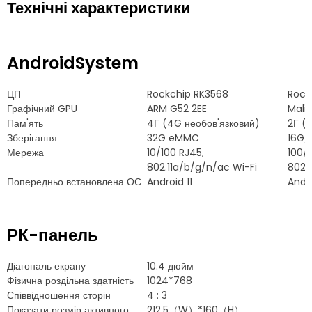
Технічні характеристики
AndroidSystem
ЦП
Rockchip RK3568
Rock
Графічний GPU
ARM G52 2EE
Mali
Пам'ять
4Г (4G необов'язковий)
2Г (
Зберігання
32G eMMC
16G/
Мережа
10/100 RJ45,
100/
802.11a/b/g/n/ac Wi-Fi
802.
Попередньо встановлена ​​ОС
Android 11
Andr
РК-панель
Діагональ екрану
10.4 дюйм
Фізична роздільна здатність
1024*768
Співвідношення сторін
4 : 3
Показати розмір активного
212.5
（W）*160（H）