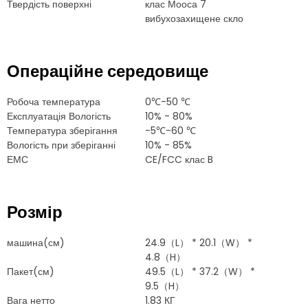
Твердість поверхні
клас Мооса 7
вибухозахищене скло
Операційне середовище
Робоча температура
0℃-50 ℃
Експлуатація Вологість
10% - 80%
Температура зберігання
-5℃-60 ℃
Вологість при зберіганні
10% - 85%
ЕМС
CE/FCC клас B
Розмір
машина(см)
24.9（L） * 20.1（W） *
4.8（H）
Пакет(см)
49.5（L） * 37.2（W） *
9.5（H）
Вага нетто
1.83 КГ