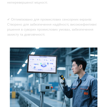
неперевершеної міцності.
✔ Оптимізовано для промислових сенсорних екранів:
Створено для забезпечення надійності, високоефективні
рішення в суворих промислових умовах, забезпечення
захисту та довговічності.