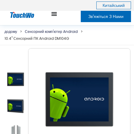
Китайський
Зв'яжіться З Нами
додому
>
Сенсорний комп'ютер Android
>
10.4" Сенсорний ПК Android DM104G