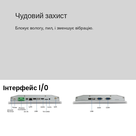
Чудовий захист
Блокує вологу, пил, і зменшує вібрацію.
Інтерфейс l/0