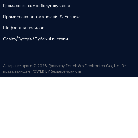
Громадське самообслуговування
Промислова автоматизація & Безпека
Шафка для посилок
Освіта/Зустріч/Публічні виставки
Авторське право © 2026, Гуанчжоу TouchWo Electronics Co., Ltd. Всі
права захищені
POWER BY
безцеремонність