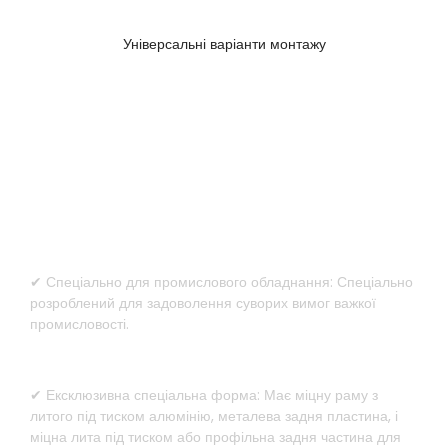
Універсальні варіанти монтажу
Спеціальний дизайн для важкої
техніки
✔ Спеціально для промислового обладнання: Спеціально
розроблений для задоволення суворих вимог важкої
промисловості.
✔ Ексклюзивна спеціальна форма: Має міцну раму з
литого під тиском алюмінію, металева задня пластина, і
міцна лита під тиском або профільна задня частина для