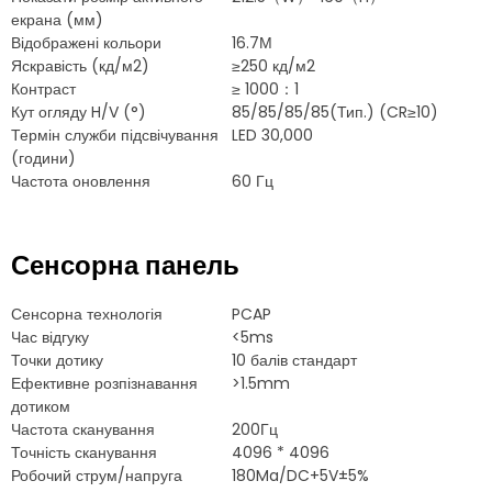
екрана (мм)
Відображені кольори
16.7М
Яскравість (кд/м2)
≥250 кд/м2
Контраст
≥ 1000：1
Кут огляду H/V (°)
85/85/85/85(Тип.) (CR≥10)
Термін служби підсвічування
LED 30,000
(години)
Частота оновлення
60 Гц
Сенсорна панель
Сенсорна технологія
PCAP
Час відгуку
<5ms
Точки дотику
10 балів стандарт
Ефективне розпізнавання
>1.5mm
дотиком
Частота сканування
200Гц
Точність сканування
4096 * 4096
Робочий струм/напруга
180Ma/DC+5V±5%