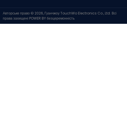
Авторське право © 2026, Гуанчжоу TouchWo Electronics Co., Ltd. Всі
права захищені
POWER BY
безцеремонність