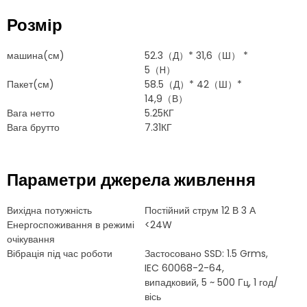
Розмір
машина(см)
52.3（Д）* 31,6（Ш） *
5（H）
Пакет(см)
58.5（Д）* 42（Ш）*
14,9（В）
Вага нетто
5.25КГ
Вага брутто
7.31КГ
Параметри джерела живлення
Вихідна потужність
Постійний струм 12 В 3 А
Енергоспоживання в режимі
<24W
очікування
Вібрація під час роботи
Застосовано SSD: 1.5 Grms,
IEC 60068-2-64,
випадковий, 5 ~ 500 Гц, 1 год/
вісь