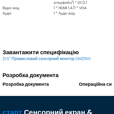
інтерфейс/1 * DC2.1
Відео вхід
1 * HDMI 1.4/1 * VGA
Аудіо
1 * Аудіо вхід
Завантажити специфікацію
21.5" Промисловий сенсорний монітор DM215G
Розробка документа
Розробка документа
Операційна си
старт
Сенсорний екран &