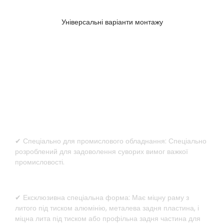
Універсальні варіанти монтажу
Спеціальний дизайн для важкої
техніки
✔ Спеціально для промислового обладнання: Спеціально
розроблений для задоволення суворих вимог важкої
промисловості.
✔ Ексклюзивна спеціальна форма: Має міцну раму з
литого під тиском алюмінію, металева задня пластина, і
міцна лита під тиском або профільна задня частина для