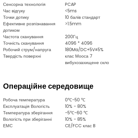
Сенсорна технологія
PCAP
Час відгуку
<5ms
Точки дотику
10 балів стандарт
Ефективне розпізнавання
>1.5mm
дотиком
Частота сканування
200Гц
Точність сканування
4096 * 4096
Робочий струм/напруга
180Ma/DC+5V±5%
Твердість поверхні
клас Мооса 7
вибухозахищене скло
Операційне середовище
Робоча температура
0℃-50 ℃
Експлуатація Вологість
10% - 80%
Температура зберігання
-5℃-60 ℃
Вологість при зберіганні
10% - 85%
ЕМС
CE/FCC клас B