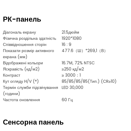
РК-панель
Діагональ екрану
21.5дюйм
Фізична роздільна здатність
1920*1080
Співвідношення сторін
16 : 9
Показати розмір активного
477.6（Ш）*269,1（В）
екрана (мм)
Відображені кольори
16.7М, 72% NTSC
Яскравість (кд/м2)
≥250 кд/м2
Контраст
≥ 3000：1
Кут огляду H/V (°)
85/85/85/85(Тип.) (CR≥10)
Термін служби підсвічування
LED 30,000
(години)
Частота оновлення
60 Гц
Сенсорна панель