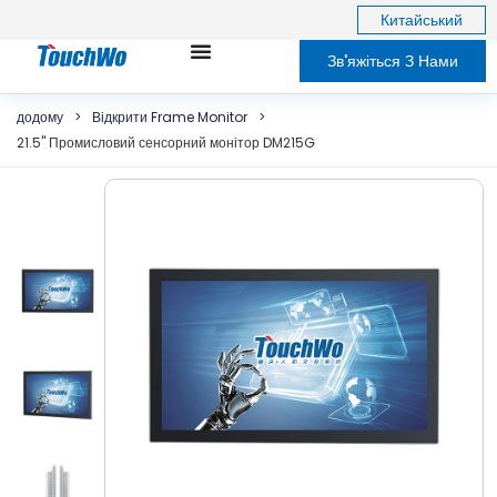
Китайський
Зв'яжіться З Нами
додому
>
Відкрити Frame Monitor
>
21.5" Промисловий сенсорний монітор DM215G