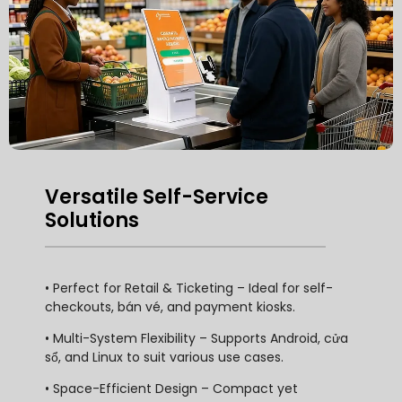
Versatile Self-Service
Solutions
• Perfect for Retail
&
Ticketing – Ideal for self-
checkouts
, bán vé,
and payment kiosks
.
• Multi-System Flexibility – Supports Android
, cửa
sổ,
and Linux to suit various use cases
.
• Space-Efficient Design – Compact yet