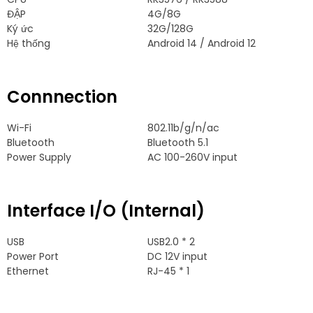
ĐẬP
4
G/8G
Ký ức
32
G/128G
Hệ thống
Android 14 / Android 12
Connnection
Wi-Fi
802.11
b/g/n/ac
Bluetooth
Bluetooth 5.1
Power Supply
AC 100-260V input
Interface I/O
(
Internal
)
USB
USB2.0
* 2
Power Port
DC 12V input
Ethernet
RJ-45
* 1