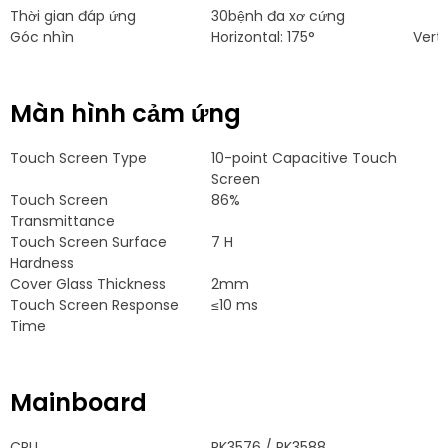
Thời gian đáp ứng
30bệnh đa xơ cứng
Góc nhìn
Horizontal
: 175°
Verti
Màn hình cảm ứng
Touch Screen Type
10-
point Capacitive Touch
Screen
Touch Screen
86%
Transmittance
Touch Screen Surface
7 H
Hardness
Cover Glass Thickness
2mm
Touch Screen Response
≤10 ms
Time
Mainboard
CPU
RK3576
/ RK3588