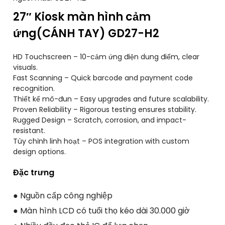
27″ Kiosk màn hình cảm
ứng(CÁNH TAY) GD27-H2
HD Touchscreen
– 10-cảm ứng điện dung điểm,
clear
visuals
.
Fast Scanning
–
Quick barcode and payment code
recognition
.
Thiết kế mô-đun –
Easy upgrades and future scalability
.
Proven Reliability
–
Rigorous testing ensures stability
.
Rugged Design
–
Scratch
,
corrosion
,
and impact-
resistant
.
Tùy chỉnh linh hoạt –
POS integration with custom
design options
.
Đặc trưng
● Nguồn cấp công nghiệp
● Màn hình LCD có tuổi thọ kéo dài 30.000 giờ