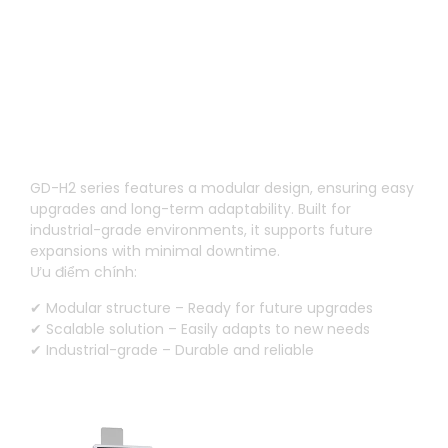
Modular design for easy
maintenance
GD-H2 series features a modular design
,
ensuring easy
upgrades and long-term adaptability
.
Built for
industrial-grade environments
,
it supports future
expansions with minimal downtime
.
Ưu điểm chính:
✔ Modular structure – Ready for future upgrades
✔ Scalable solution – Easily adapts to new needs
✔ Industrial-grade – Durable and reliable