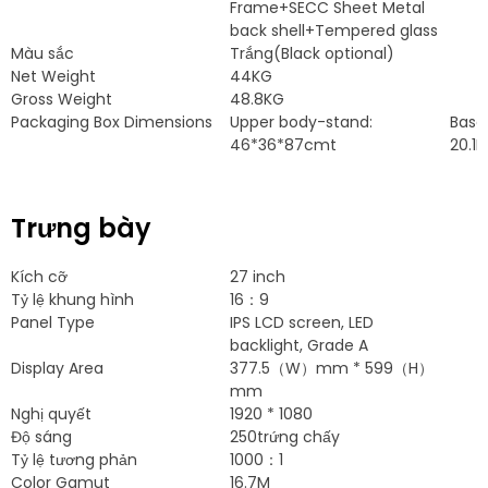
Frame+SECC Sheet Metal
back shell+Tempered glass
Màu sắc
Trắng(
Black optional
)
Net Weight
44KG
Gross Weight
48.8KG
Packaging Box Dimensions
Upper body-stand
:
Base
46*36*87cmt
20.1
Trưng bày
Kích cỡ
27 inch
Tỷ lệ khung hình
16：9
Panel Type
IPS LCD screen
,
LED
backlight
,
Grade A
Display Area
377.5
（W）mm
* 599
（H）
mm
Nghị quyết
1920 * 1080
Độ sáng
250trứng chấy
Tỷ lệ tương phản
1000：1
Color Gamut
16.7M