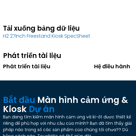
Tải xuống bảng dữ liệu
H2 27Inch Freestand Kiosk SpecSheet
Phát triển tài liệu
Phát triển tài liệu
Hệ điều hành
Bắt đầu
Màn hình cảm ứng &
Kiosk
Dự án
Bạn đang tìm kiếm màn hình cảm ứng và ki-ốt được thiết kế
riêng để phù hợp với nhu cầu của mình? Bạn đã tìm thấy giải
pháp nào trong số các sản phẩm của chúng tôi chưa?? Dù
bằng cách nào, TouchWo có thể giúp đỡ!