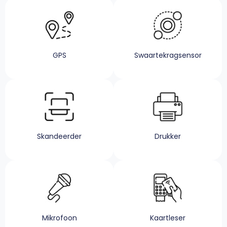
GPS
Swaartekragsensor
Skandeerder
Drukker
Mikrofoon
Kaartleser