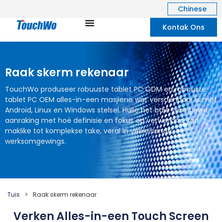
Chinese
Kontak Ons
Raak skerm rekenaar
TouchWo produseer robuuste tablet PC ODM en robuuste
tablet PC OEM alles-in-een masjiene wat versoenbaar is met
Android, Linux en Windows stelsel. Hulle het baie sensitiewe
aanraking met hoë definisie en fokus op verwerking van
maklike tot komplekse take, veral in veeleisende
werksomgewings.
Tuis
>
Raak skerm rekenaar
Verken Alles-in-een Touch Screen