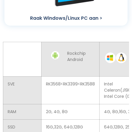
Raak Windows/Linux PC aan >
Rockchip
Android
SVE
RK3568<RK3399<RK3588
Intel
Celeron(J190
Intel Core (I3
RAM
2G, 4G, 8G
4G, 8G,16G, 3
SSD
16G,32G, 64G,128G
64G,128G, 256