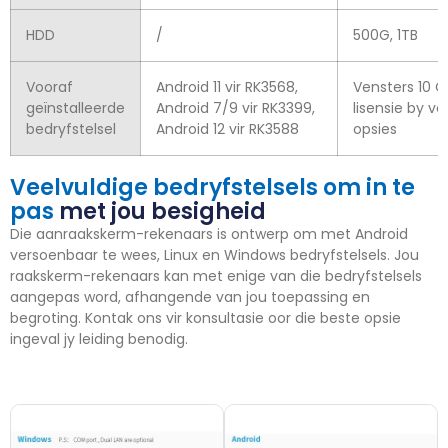
HDD
/
500G, 1TB
Vooraf
Android 11 vir RK3568,
Vensters 10 
geïnstalleerde
Android 7/9 vir RK3399,
lisensie by v
bedryfstelsel
Android 12 vir RK3588
opsies
Veelvuldige bedryfstelsels om in te
pas
met jou besigheid
Die aanraakskerm-rekenaars is ontwerp om met Android
versoenbaar te wees, Linux en Windows bedryfstelsels. Jou
raakskerm-rekenaars kan met enige van die bedryfstelsels
aangepas word, afhangende van jou toepassing en
begroting. Kontak ons ​​vir konsultasie oor die beste opsie
ingeval jy leiding benodig.