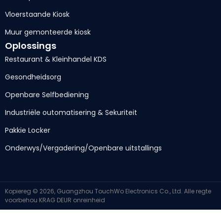
Vloerstaande Kiosk
Muur gemonteerde kiosk
Oplossings
Restaurant & Kleinhandel KDS
Gesondheidsorg
Openbare Selfbediening
Industriële outomatisering & Sekuriteit
Pakkie Locker
Onderwys/Vergadering/Openbare uitstallings
Kopiereg © 2026, Guangzhou TouchWo Electronics Co., Ltd. Alle regte
voorbehou
KRAG DEUR
onreinheid