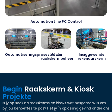
Automation Line PC Control
Outomatiseringsprosesbeheer
Vaste
Insiggewende
raakskermbeheer
rekenaarskerm
Begin
Raakskerm & Kiosk
Projekte
Is jy op soek na raakskerms en kiosks wat pasgemaak is om
by jou behoeftes te pas? Het jy 'n oplossing gevind onder ons