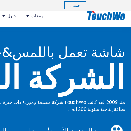
صينى
منتجات
حلول
شاشة تعمل باللمس&
الشركة ال
منذ 2009, لقد كانت TouchWo شركة مصنعة وموردة ذات خبرة لمنتجات شاشات اللمس,
بطاقة إنتاجية سنوية 200 ألف.
تصنيع المعدات الأصلية/تصنيع التصميم 