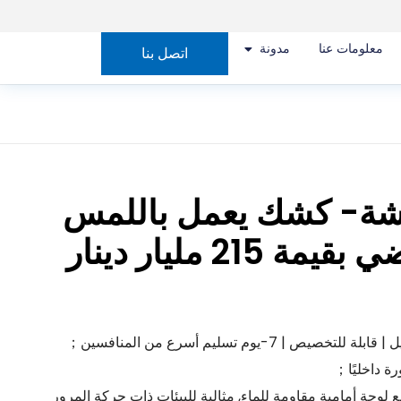
معلومات عنا
مدونة
اتصل بنا
2 شاشة- كشك يعمل باللمس
بحامل أرضي بقيمة 215 مليار دينار
يص | 7-يوم تسليم أسرع من المنافسين；
 داخليًا；
ة أمامية مقاومة للماء, مثالية للبيئات ذات حركة المرور