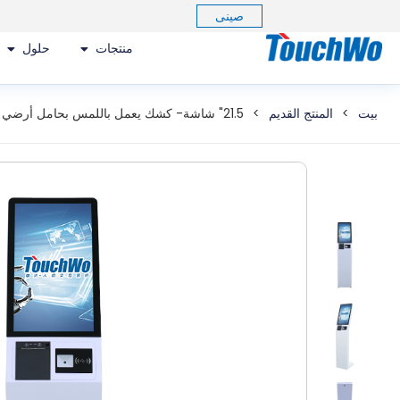
صينى
منتجات
حلول
بيت
>
المنتج القديم
>
21.5" شاشة- كشك يعمل باللمس بحامل أرضي بقيمة 215 مليار دينار كويتي