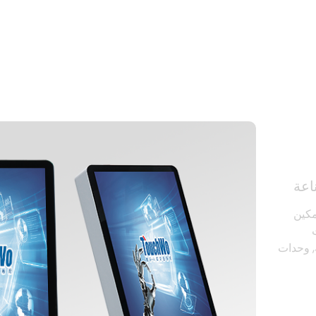
اعة
, تمكين
, وحدات