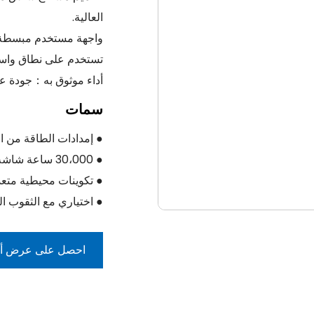
العالية.
واجهة مستخدم مبسطة لل
تستخدم على نطاق واسع ف
أداء موثوق به：جودة ع
سمات
● إمدادات الطاقة من ا
● 30،000 ساعة شاشة LCD LIFE
● تكوينات محيطية متعد
● اختياري مع الثقوب ا
احصل على عرض أس