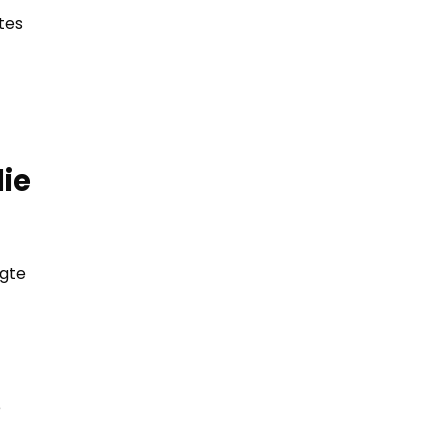
tes
ie
ngte
e