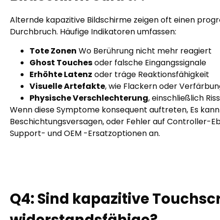
Alternde kapazitive Bildschirme zeigen oft einen progr
Durchbruch. Häufige Indikatoren umfassen:
Tote Zonen
Wo Berührung nicht mehr reagiert
Ghost Touches
oder falsche Eingangssignale
Erhöhte Latenz
oder träge Reaktionsfähigkeit
Visuelle Artefakte
, wie Flackern oder Verfärbun
Physische Verschlechterung
, einschließlich Ri
Wenn diese Symptome konsequent auftreten, Es kann 
Beschichtungsversagen, oder Fehler auf Controller-Ebe
Support- und OEM -Ersatzoptionen an.
Q
4
:
Sind kapazitive Touchscr
widerstandsfähige?