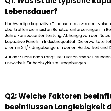
Q
1
:
Was ist die typische kap
Lebensdauer?
Hochwertige kapazitive Touchscreens werden typisch
übertreffen die meisten Benutzeranforderungen. In Bez
Jahre konsequenter Leistung, Abhängig von den Nutzu
kapazitive Panels in Industriequalität, Die erwartete L
allem in 24/7 Umgebungen, in denen Haltbarkeit und Zuv
Auf der Suche nach Long-Life-Bildschirmen? Erkunden 
Entwickelt für hochzykluste Umgebungen.
Q
2
:
Welche Faktoren beeinfl
beeinflussen Langlebigkeit