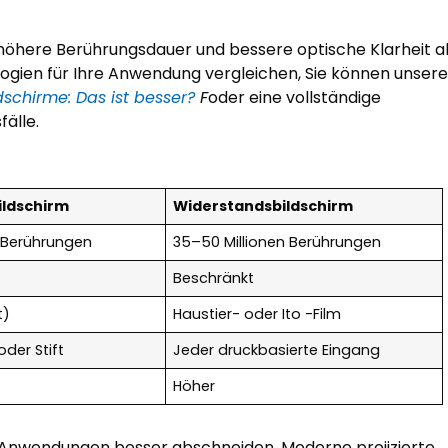
 höhere Berührungsdauer und bessere optische Klarheit a
ogien für Ihre Anwendung vergleichen, Sie können unser
ldschirme: Das ist besser?
F
oder eine vollständige
älle.
ildschirm
Widerstandsbildschirm
n Berührungen
35–50 Millionen Berührungen
Beschränkt
t)
Haustier- oder Ito -Film
oder Stift
Jeder druckbasierte Eingang
Höher
 Anwendungen besser abschneiden, Moderne projizierte