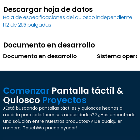
Descargar hoja de datos
Hoja de especificaciones del quiosco independiente
H2 de 21,5 pulgadas
Documento en desarrollo
Documento en desarrollo
Sistema opera
Comenzar
Pantalla táctil &
Quiosco
Proyectos
¿Está buscando pantallas táctiles y quioscos hechos a
medida para satisfacer sus necesidades?? ¿Has encontrado
una solución entre nuestros productos?? De cualquier
manera, TouchWo puede ayudar!