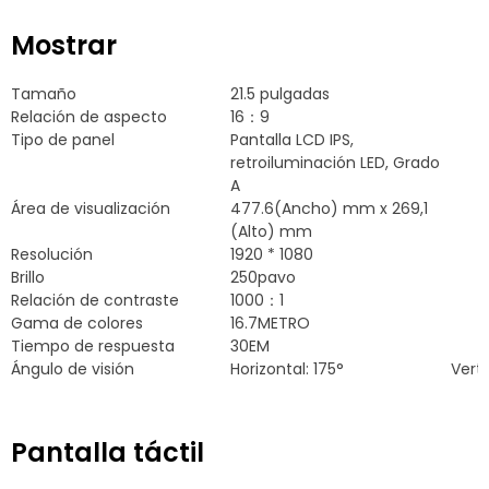
Mostrar
Tamaño
21.5 pulgadas
Relación de aspecto
16：9
Tipo de panel
Pantalla LCD IPS,
retroiluminación LED, Grado
A
Área de visualización
477.6(Ancho) mm x 269,1
(Alto) mm
Resolución
1920 * 1080
Brillo
250pavo
Relación de contraste
1000：1
Gama de colores
16.7METRO
Tiempo de respuesta
30EM
Ángulo de visión
Horizontal: 175°
Verti
Pantalla táctil