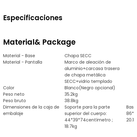
Especificaciones
Material& Package
Material - Base
Chapa SECC
Material - Pantalla
Marco de aleación de
aluminio+carcasa trasera
de chapa metálica
SECC+vidrio templado
Color
Blanco(Negro opcional)
Peso neto
35.2kg
Peso bruto
38.8kg
Dimensiones de la caja de
Soporte para la parte
Base
embalaje
superior del cuerpo:
86*4
44*39*74centímetro ;
20.1k
18.7kg