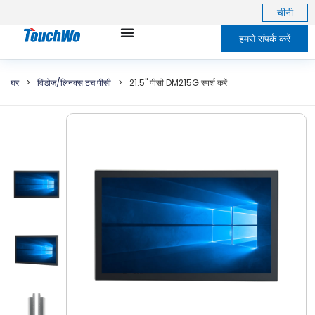
चीनी
हमसे संपर्क करें
घर
>
विंडोज़/लिनक्स टच पीसी
>
21.5" पीसी DM215G स्पर्श करें