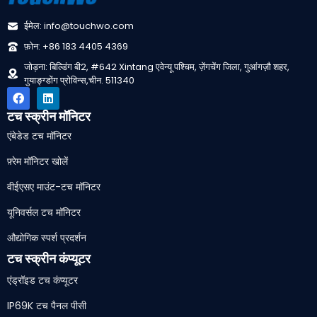
ईमेल: info@touchwo.com
फ़ोन: +86 183 4405 4369
जोड़ना: बिल्डिंग बी2, #642 Xintang एवेन्यू पश्चिम, ज़ेंगचेंग जिला, गुआंगज़ौ शहर,
गुयाङ्ग्डोंग प्रोविन्स,चीन. 511340
टच स्क्रीन मॉनिटर
एंबेडेड टच मॉनिटर
फ़्रेम मॉनिटर खोलें
वीईएसए माउंट-टच मॉनिटर
यूनिवर्सल टच मॉनिटर
औद्योगिक स्पर्श प्रदर्शन
टच स्क्रीन कंप्यूटर
एंड्रॉइड टच कंप्यूटर
IP69K टच पैनल पीसी