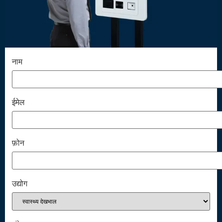
नाम
ईमेल
फ़ोन
उद्योग