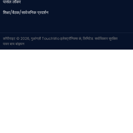
पार्सल लॉकर
शिक्षा/बैठक/सार्वजनिक प्रदर्शन
कॉपीराइट © 2026, गुआंगज़ौ TouchWo इलेक्ट्रॉनिक्स कं, लिमिटेड. सर्वाधिकार सुरक्षित
पावर बाय
बांझपन