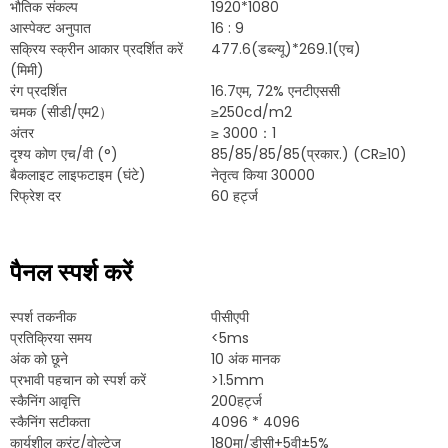
भौतिक संकल्प
1920*1080
आस्पेक्ट अनुपात
16 : 9
सक्रिय स्क्रीन आकार प्रदर्शित करें
477.6(डब्ल्यू)*269.1(एच)
(मिमी)
रंग प्रदर्शित
16.7एम, 72% एनटीएससी
चमक (सीडी/एम2）
≥250cd/m2
अंतर
≥ 3000：1
दृश्य कोण एच/वी (°)
85/85/85/85(प्रकार.) (CR≥10)
बैकलाइट लाइफटाइम (घंटे)
नेतृत्व किया 30000
रिफ्रेश दर
60 हर्ट्ज
पैनल स्पर्श करें
स्पर्श तकनीक
पीसीएपी
प्रतिक्रिया समय
<5ms
अंक को छूने
10 अंक मानक
प्रभावी पहचान को स्पर्श करें
>1.5mm
स्कैनिंग आवृत्ति
200हर्ट्ज
स्कैनिंग सटीकता
4096 * 4096
कार्यशील करंट/वोल्टेज
180मा/डीसी+5वी±5%