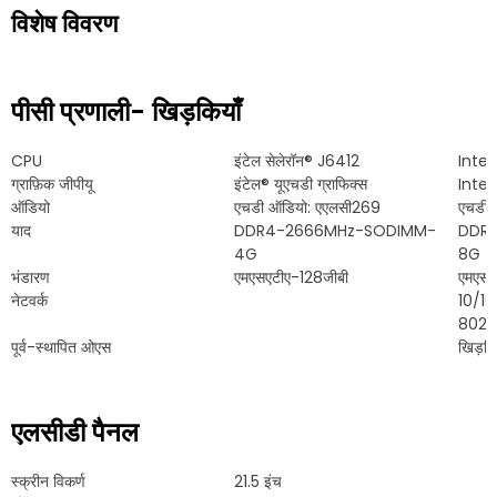
विशेष विवरण
पीसी प्रणाली- खिड़कियाँ
CPU
इंटेल सेलेरॉन® J6412
Inte
ग्राफ़िक जीपीयू
इंटेल® यूएचडी ग्राफिक्स
Intel®
ऑडियो
एचडी ऑडियो: एएलसी269
एचडी 
याद
DDR4-2666MHz-SODIMM-
DDR
4G
8G
भंडारण
एमएसएटीए-128जीबी
एमएसए
नेटवर्क
10/10
802.1
पूर्व-स्थापित ओएस
खिड़कि
एलसीडी पैनल
स्क्रीन विकर्ण
21.5 इंच