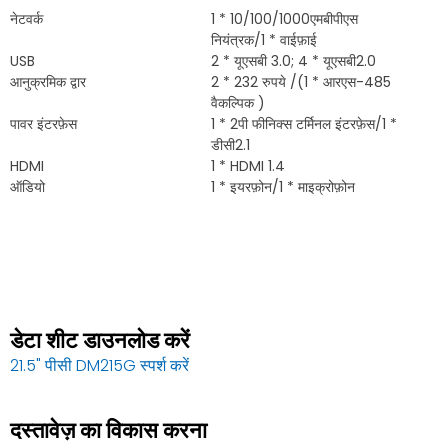
नेटवर्क
1 * 10/100/1000एमबीपीएस
नियंत्रक/1 * वाईफ़ाई
USB
2 * यूएसबी 3.0; 4 * यूएसबी2.0
आनुक्रमिक द्वार
2 * 232 रुपये /(1 * आरएस-485
वैकल्पिक )
पावर इंटरफ़ेस
1 * 2पी फीनिक्स टर्मिनल इंटरफ़ेस/1 *
डीसी2.1
HDMI
1 * HDMI 1.4
ऑडियो
1 * इयरफ़ोन/1 * माइक्रोफ़ोन
डेटा शीट डाउनलोड करें
21.5" पीसी DM215G स्पर्श करें
दस्तावेज़ का विकास करना