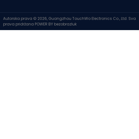
Autorska prava © 2026, Guangzhou TouchWo Electronics Co., Ltd. Sva
prava pridržana
POWER BY
bezobrazluk