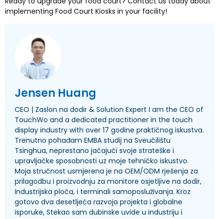
Ready to upgrade your food court
?
Contact us today about
implementing Food Court Kiosks in your facility
!
Jensen Huang
CEO | Zaslon na dodir &
Solution Expert I am the CEO of
TouchWo and a dedicated practitioner in the touch
display industry with over
17 godine praktičnog iskustva.
Trenutno pohađam EMBA studij na Sveučilištu
Tsinghua, neprestano jačajući svoje strateške i
upravljačke sposobnosti uz moje tehničko iskustvo.
Moja stručnost usmjerena je na OEM/ODM rješenja za
prilagodbu i proizvodnju za monitore osjetljive na dodir,
Industrijska ploča, i terminali samoposluživanja. Kroz
gotovo dva desetljeća razvoja projekta i globalne
isporuke, Stekao sam dubinske uvide u industriju i