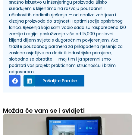
snažno iskustvo u inženjeringu proizvoda. Blisko
surađujem s klijentima na razvoju pouzdanih i
učinkovitih dodirnih rješenja — od analize zahtjeva i
dizajna proizvoda do trajnosti i optimizacije opskrbnog
lanca. Rješenja koja sam vodio sada su raspoređena 120
zemlje i regije, posluživanje više od 15,000 poslovni
klijenti diljem svijeta s dugoročnim povjerenjem. Ako
tražite pouzdanog partnera za prilagođena rješenja za
zaslone osjetljive na dodir ili industrijske primjene,
slobodno se obratite — moj tim i ja spremni smo
podržati vaš projekt praktičnom stručnošću i brzim
odgovorom.
Pošaljite Poruke
Možda će vam se i svidjeti