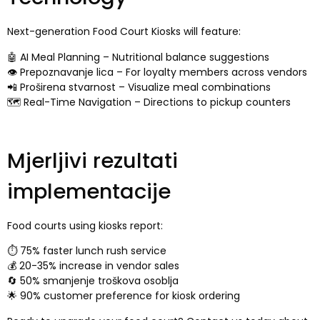
Next-generation Food Court Kiosks will feature
:
🤖 AI Meal Planning
–
Nutritional balance suggestions
👁️ Prepoznavanje lica –
For loyalty members across vendors
📲 Proširena stvarnost –
Visualize meal combinations
🗺️ Real-Time Navigation
–
Directions to pickup counters
Mjerljivi rezultati
implementacije
Food courts using kiosks report
:
⏱️ 75%
faster lunch rush service
💰 20-35%
increase in vendor sales
🔄 50% smanjenje troškova osoblja
🌟 90%
customer preference for kiosk ordering