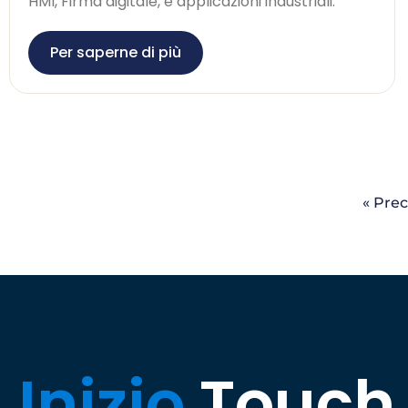
HMI, Firma digitale, e applicazioni industriali.
Per saperne di più
« Pre
Inizio
Touch