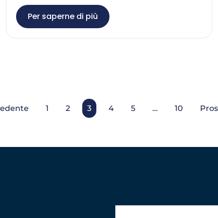
Per saperne di più
cedente
1
2
3
4
5
…
10
Pros