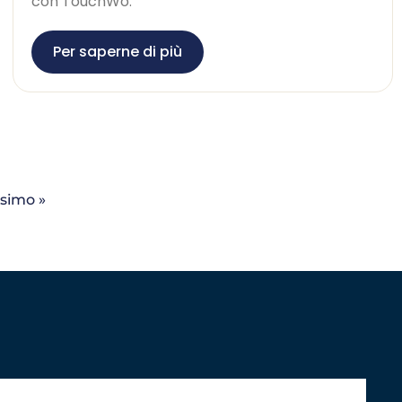
con TouchWo.
Per saperne di più
simo »