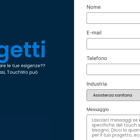
Nome
E-mail
getti
Telefono
are le tue esigenze??
 casi, TouchWo può
Industria
Messaggio