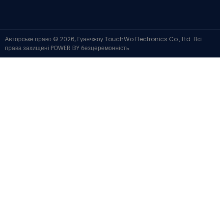
Авторське право © 2026, Гуанчжоу TouchWo Electronics Co., Ltd. Всі
права захищені
POWER BY
безцеремонність