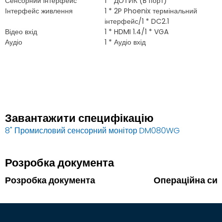
Сенсорний інтерфейс
1 * ДОТИК (B порт)
Інтерфейс живлення
1 * 2P Phoenix термінальний
інтерфейс/1 * DC2.1
Відео вхід
1 * HDMI 1.4/1 * VGA
Аудіо
1 * Аудіо вхід
Завантажити специфікацію
8" Промисловий сенсорний монітор DM080WG
Розробка документа
Розробка документа
Операційна си