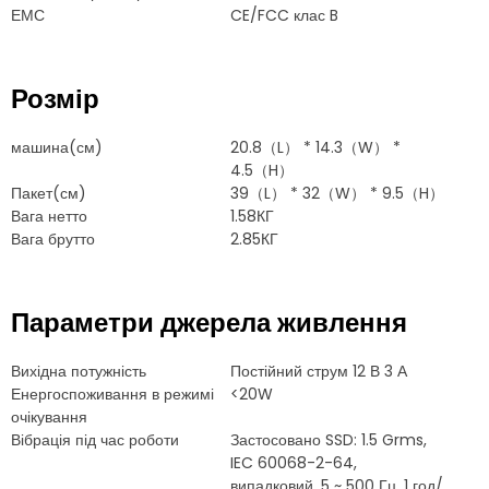
ЕМС
CE/FCC клас B
Розмір
машина(см)
20.8（L） * 14.3（W） *
4.5（H）
Пакет(см)
39（L） * 32（W） * 9.5（H）
Вага нетто
1.58КГ
Вага брутто
2.85КГ
Параметри джерела живлення
Вихідна потужність
Постійний струм 12 В 3 А
Енергоспоживання в режимі
<20W
очікування
Вібрація під час роботи
Застосовано SSD: 1.5 Grms,
IEC 60068-2-64,
випадковий, 5 ~ 500 Гц, 1 год/