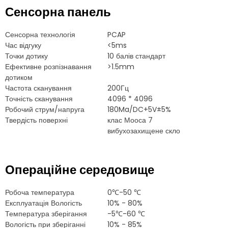
Сенсорна панель
Сенсорна технологія
PCAP
Час відгуку
<5ms
Точки дотику
10 балів стандарт
Ефективне розпізнавання
>1.5mm
дотиком
Частота сканування
200Гц
Точність сканування
4096 * 4096
Робочий струм/напруга
180Ma/DC+5V±5%
Твердість поверхні
клас Мооса 7
вибухозахищене скло
Операційне середовище
Робоча температура
0℃-50 ℃
Експлуатація Вологість
10% - 80%
Температура зберігання
-5℃-60 ℃
Вологість при зберіганні
10% - 85%