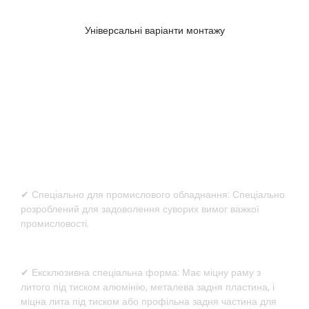
Універсальні варіанти монтажу
Спеціальний дизайн для важкої
техніки
✔ Спеціально для промислового обладнання: Спеціально
розроблений для задоволення суворих вимог важкої
промисловості.
✔ Ексклюзивна спеціальна форма: Має міцну раму з
литого під тиском алюмінію, металева задня пластина, і
міцна лита під тиском або профільна задня частина для