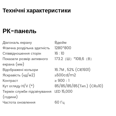
Технічні характеристики
РК-панель
Діагональ екрану
8дюйм
Фізична роздільна здатність
1280*800
Співвідношення сторін
16 : 10
Показати розмір активного
173.2（Ш）*108,6（В）
екрана (мм)
Відображені кольори
16.7М , 52% (CIE1931)
Яскравість (кд/м2)
≥500cd/m2
Контраст
≥ 900：1
Кут огляду H/V (°)
85/85/85/85(Тип.) (CR≥10)
Термін служби підсвічування
LED 15,000
(години)
Частота оновлення
60 Гц