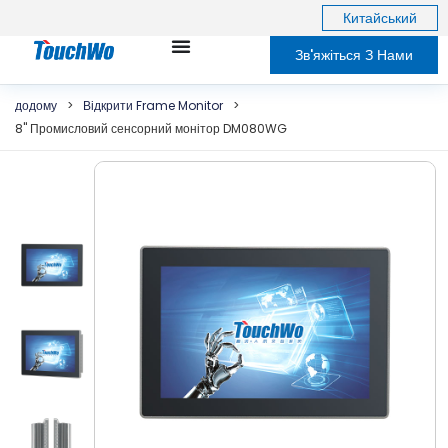
Китайський
Зв'яжіться З Нами
додому
>
Відкрити Frame Monitor
>
8" Промисловий сенсорний монітор DM080WG