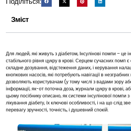
Поділіться:
Зміст
Для людей, які живуть з діабетом, Інсулінові помпи – це і
стабільного рівня цукру в крові. Серцем сучасних помп є
складне дозування, відстеження даних, і керування налашт
кнопкових насосів, які потребують навігації в незграбни
дозволяють користувачам (у тому числі з вадами зору аб
інформації, як-от поточна доза, журнали цукру в крові, 
цьому посібнику описано, як системи інсулінової помпи 
лікування діабету, їх ключові особливості, і на що слід 
перевагу зручності, точність, і душевний спокій.​