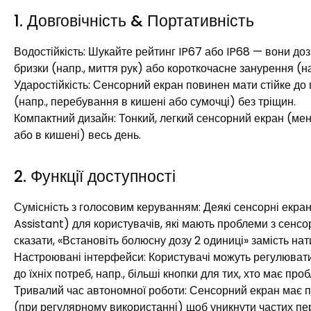
1. Довговічність & Портативність
Водостійкість: Шукайте рейтинг IP67 або IP68 — вони до
бризки (напр., миття рук) або короткочасне занурення (нап
Ударостійкість: Сенсорний екран повинен мати стійке до 
(напр., перебування в кишені або сумочці) без тріщин.​
Компактний дизайн: Тонкий, легкий сенсорний екран (менш
або в кишені) весь день.​
2. Функції доступності
Сумісність з голосовим керуванням: Деякі сенсорні екран
Assistant) для користувачів, які мають проблеми з сенс
сказати, «Встановіть болюсну дозу 2 одиниці» замість нати
Настроювані інтерфейси: Користувачі можуть регулювати 
до їхніх потреб, напр., більші кнопки для тих, хто має про
Тривалий час автономної роботи: Сенсорний екран має пр
(при регулярному використанні) щоб уникнути частих пере