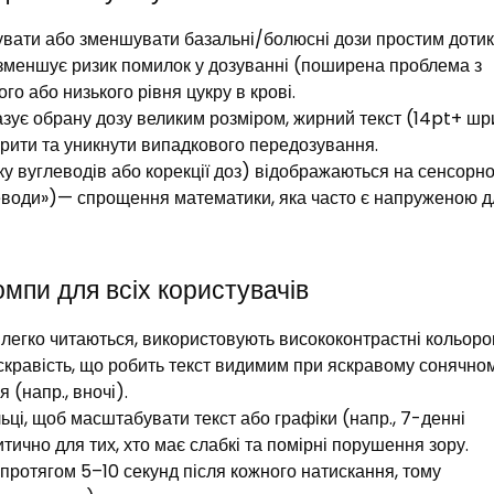
увати або зменшувати базальні/болюсні дози простим доти
е зменшує ризик помилок у дозуванні (поширена проблема з
о або низького рівня цукру в крові.​
азує обрану дозу великим розміром, жирний текст (14pt+ ш
рити та уникнути випадкового передозування.​
ку вуглеводів або корекції доз) відображаються на сенсорн
углеводи»)— спрощення математики, яка часто є напруженою 
омпи для всіх користувачів
 легко читаються, використовують висококонтрастні кольоро
 яскравість, що робить текст видимим при яскравому сонячно
 (напр., вночі).​
ці, щоб масштабувати текст або графіки (напр., 7-денні
тично для тих, хто має слабкі та помірні порушення зору.​
 протягом 5–10 секунд після кожного натискання, тому