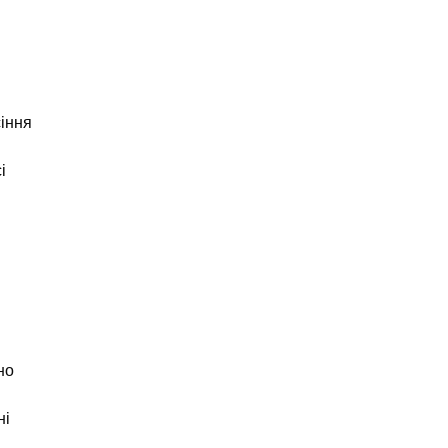
сіння
і
но
ні