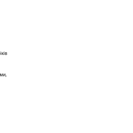
іків
ми,