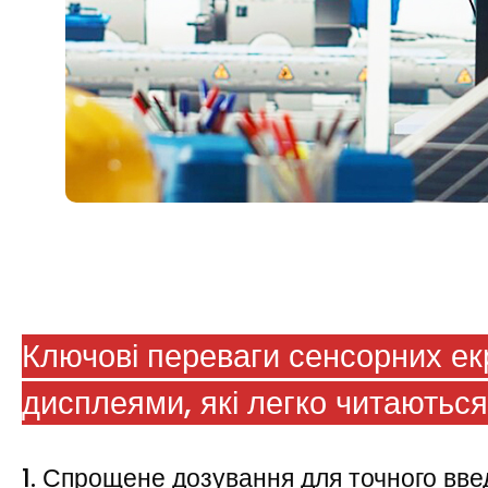
Ключові переваги сенсорних екр
дисплеями, які легко читаються
1. Спрощене дозування для точного вве