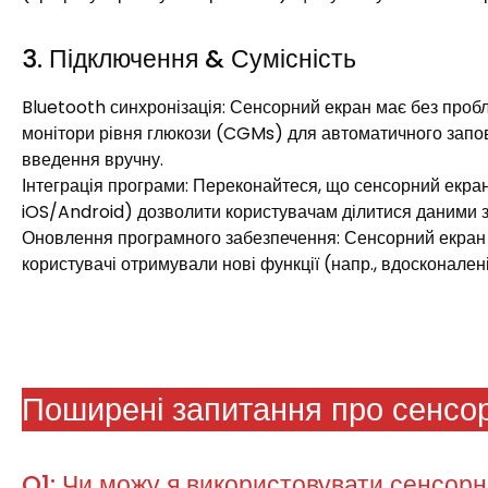
3. Підключення & Сумісність
Bluetooth синхронізація: Сенсорний екран має без проб
монітори рівня глюкози (CGMs) для автоматичного запов
введення вручну.​
Інтеграція програми: Переконайтеся, що сенсорний екран
iOS/Android) дозволити користувачам ділитися даними з
Оновлення програмного забезпечення: Сенсорний екран 
користувачі отримували нові функції (напр., вдосконален
Поширені запитання про сенсор
Q1: Чи можу я використовувати сенсорн