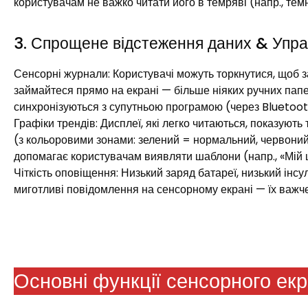
користувачам не важко читати його в темряві (напр., темн
3. Спрощене відстеження даних & Упра
Сенсорні журнали: Користувачі можуть торкнутися, щоб з
займайтеся прямо на екрані — більше ніяких ручних пап
синхронізуються з супутньою програмою (через Bluetooth
Графіки трендів: Дисплеї, які легко читаються, показують 
(з кольоровими зонами: зелений = нормальний, червоний 
допомагає користувачам виявляти шаблони (напр., «Мій ц
Чіткість оповіщення: Низький заряд батареї, низький інс
миготливі повідомлення на сенсорному екрані — їх важче 
Основні функції сенсорного екр