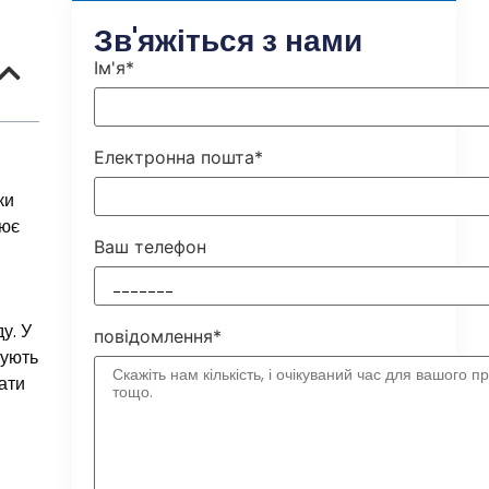
Зв'яжіться з нами
Ім'я*
Електронна пошта*
ки
лює
Ваш телефон
у. У
повідомлення*
щують
дати