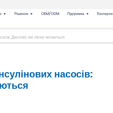
и
Рішення
OEM/ODM
Підтримка
Експерти
осів: Дисплеї, які легко читаються
нсулінових насосів:
аються