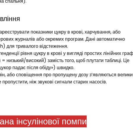
а спальня).​
вління
ареєструвати показники цукру в крові, харчування, або
ерових журналів або окремих програм. Дані автоматично
) для тривалого відстеження.​
тенденції рівня цукру в крові у вигляді простих лінійних граф
= низький/високий) замість того, щоб плутати таблиці. Це
укор падає після обіду») швидко.​
улін, або сповіщення про пропущену дозу з’являються велики
пропустити, ніж звукові сигнали старих насосів.​
ана інсулінової помпи