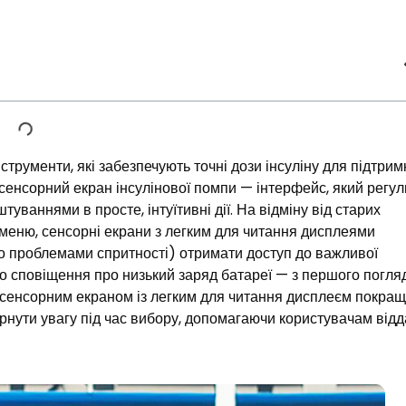
нструменти, які забезпечують точні дози інсуліну для підтрим
 сенсорний екран інсулінової помпи — інтерфейс, який регу
уваннями в просте, інтуїтивні дії. На відміну від старих
х меню, сенсорні екрани з легким для читання дисплеями
о проблемами спритності) отримати доступ до важливої ​​
або сповіщення про низький заряд батареї — з першого погляд
з сенсорним екраном із легким для читання дисплеєм покра
звернути увагу під час вибору, допомагаючи користувачам від