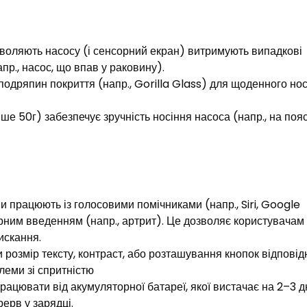
зволяють насосу (і сенсорний екран) витримують випадкові
р., насос, що впав у раковину).​
подряпин покриття (напр., Gorilla Glass) для щоденного но
е 50г) забезпечує зручність носіння насоса (напр., на пояс
и працюють із голосовими помічниками (напр., Siri, Google
орним введенням (напр., артрит). Це дозволяє користувачам
скання.​
розмір тексту, контраст, або розташування кнопок відповід
блеми зі спритністю
ацювати від акумуляторної батареї, якої вистачає на 2–3 д
рв у зарядці.​