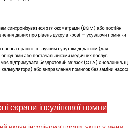
лем синхронізуватися з глюкометрами (BGM) або постійні
нення даних про рівень цукру в крові — усуваючи помилки
 насоса працює зі зручним супутнім додатком (для
 опікунами або постачальниками медичних послуг.​
має підтримувати бездротовий зв’язок (OTA) оновлення, 
і калькулятори) або виправлення помилок без заміни насоса
ні екрани інсулінової помпи
ий екран інсулінової помпи, якщо у мене