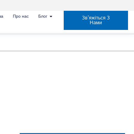
за
Про нас
Блог
Зв'яжіться З
Нами