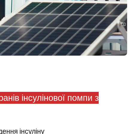
анів інсулінової помпи з
дення інсуліну