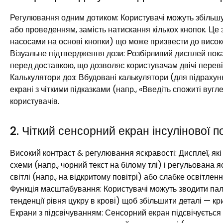
Регулювання одним дотиком: Користувачі можуть збільш
або проведенням, замість натискання кількох кнопок. Ц
насосами на основі кнопки) що може призвести до високог
Візуальне підтвердження дози: Розбірливий дисплей пок
перед доставкою, що дозволяє користувачам двічі переві
Калькулятори доз: Вбудовані калькулятори (для підрахун
екрані з чіткими підказками (напр., «Введіть спожиті в
користувачів.​
2. Чіткий сенсорний екран інсулінової п
Високий контраст & регулювання яскравості: Дисплеї, які
схеми (напр., чорний текст на білому тлі) і регульована
світлі (напр., на відкритому повітрі) або слабке освітлення
Функція масштабування: Користувачі можуть зводити паль
тенденції рівня цукру в крові) щоб збільшити деталі — кри
Екрани з підсвічуванням: Сенсорний екран підсвічується