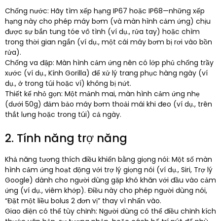
Chống nước: Hãy tìm xếp hạng IP67 hoặc IP68—những xếp
hạng này cho phép máy bơm (và màn hình cảm ứng) chịu
được sự bắn tung tóe vô tình (ví dụ., rửa tay) hoặc chìm
trong thời gian ngắn (ví dụ., một cái máy bơm bị rơi vào bồn
rửa).​
Chống va đập: Màn hình cảm ứng nên có lớp phủ chống trầy
xước (ví dụ., Kính Gorilla) để xử lý trang phục hàng ngày (ví
dụ., ở trong túi hoặc ví) không bị nứt.​
Thiết kế nhỏ gọn: Một mảnh mai, màn hình cảm ứng nhẹ
(dưới 50g) đảm bảo máy bơm thoải mái khi đeo (ví dụ., trên
thắt lưng hoặc trong túi) cả ngày.​
2. Tính năng trợ năng
Khả năng tương thích điều khiển bằng giọng nói: Một số màn
hình cảm ứng hoạt động với trợ lý giọng nói (ví dụ., Siri, Trợ lý
Google) dành cho người dùng gặp khó khăn với đầu vào cảm
ứng (ví dụ., viêm khớp). Điều này cho phép người dùng nói,
“Đặt một liều bolus 2 đơn vị” thay vì nhấn vào.​
Giao diện có thể tùy chỉnh: Người dùng có thể điều chỉnh kích