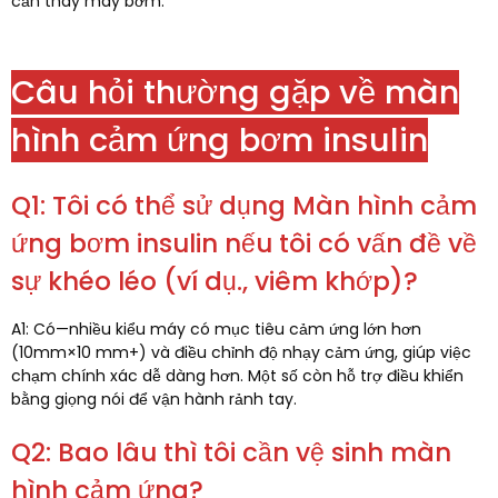
cần thay máy bơm.​
Câu hỏi thường gặp về màn
hình cảm ứng bơm insulin
Q1: Tôi có thể sử dụng Màn hình cảm
ứng bơm insulin nếu tôi có vấn đề về
sự khéo léo (ví dụ., viêm khớp)?​
A1: Có—nhiều kiểu máy có mục tiêu cảm ứng lớn hơn
(10mm×10 mm+) và điều chỉnh độ nhạy cảm ứng, giúp việc
chạm chính xác dễ dàng hơn. Một số còn hỗ trợ điều khiển
bằng giọng nói để vận hành rảnh tay.​
Q2: Bao lâu thì tôi cần vệ sinh màn
hình cảm ứng?​