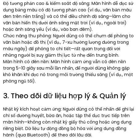
Độ tương phản cao & kiểm soát độ sáng: Màn hình dễ đọc sử
dụng bảng màu có độ tương phản cao (ví dụ., văn bản màu
đen trên nền trắng) và có thể điều chỉnh độ sáng—làm cho
văn bản hiển thị dưới ánh sáng mặt trời (ví dụ., ngoài trời)
hoặc ánh sáng yếu (ví dụ., vào ban đêm).​
Chức năng thu phóng: Người dùng có thể chụm để phóng to
văn bản hoặc đồ thị (ví dụ., 7-xu hướng lượng đường trong
máu ngày) để phóng to chi tiết—rất quan trọng đối với
những người bị suy giảm thị lực từ nhẹ đến trung bình.​
Màn hình có đèn nền: Màn hình cảm ứng vẫn có đèn nền
trong 5–10 giây sau mỗi lần nhấn, để người dùng không gặp
khó khăn khi đọc nó trong môi trường thiếu sáng (ví dụ., một
phòng ngủ tối).​
3. Theo dõi dữ liệu hợp lý & Quản lý
Nhật ký kích hoạt cảm ứng: Người dùng có thể nhấn để ghi lại
chỉ số đường huyết, bữa ăn, hoặc tập thể dục trực tiếp trên
màn hình—không còn nhật ký giấy thủ công hoặc ứng dụng
riêng biệt. Dữ liệu tự động đồng bộ hóa với ứng dụng đồng
hành (qua Bluetooth) để theo dõi lâu dài.​