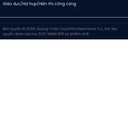
Giáo dục/Hội họp/Hiển thị công cộng
Bản quyền © 2026, Quảng Châu TouchWo Electronics Co., Ltd. Mọi
quyền được bảo lưu
SỨC MẠNH BỞI
sự khiếm nhã