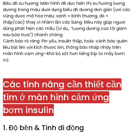
Biểu đồ xu hướng: Màn hình dễ đọc hiển thị xu hướng lượng
đường trong máu dưới dạng biểu đồ đường đơn giản (với các
vùng được mã hóa màu: xanh = bình thường, đỏ =
thấp/cao) thay vì nhầm lẫn các bảng. Điều này giúp người
dùng phát hiện các mẫu (ví dụ., “Lượng đường của tôi giảm
sau bữa trưa”) nhanh chóng.​
Cảnh báo rõ ràng: Pin yếu, insulin thấp, hoặc cảnh báo quên
liều bật lên với kích thước lớn, thông báo nhấp nháy trên
màn hình cảm ứng—khó bỏ sót hơn tiếng bíp từ máy bơm
cũ.​
Các tính năng cần thiết cần
tìm ở màn hình cảm ứng
bơm insulin​
1. Độ bền & Tính di động