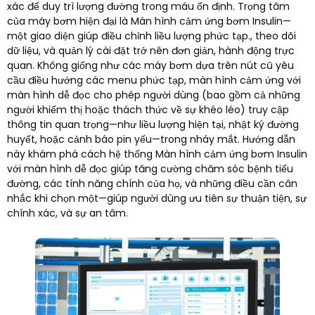
xác để duy trì lượng đường trong máu ổn định. Trọng tâm
của máy bơm hiện đại là Màn hình cảm ứng bơm Insulin—
một giao diện giúp điều chỉnh liều lượng phức tạp., theo dõi
dữ liệu, và quản lý cài đặt trở nên đơn giản, hành động trực
quan. Không giống như các máy bơm dựa trên nút cũ yêu
cầu điều hướng các menu phức tạp, màn hình cảm ứng với
màn hình dễ đọc cho phép người dùng (bao gồm cả những
người khiếm thị hoặc thách thức về sự khéo léo) truy cập
thông tin quan trọng—như liều lượng hiện tại, nhật ký đường
huyết, hoặc cảnh báo pin yếu—trong nháy mắt. Hướng dẫn
này khám phá cách hệ thống Màn hình cảm ứng bơm Insulin
với màn hình dễ đọc giúp tăng cường chăm sóc bệnh tiểu
đường, các tính năng chính của họ, và những điều cần cân
nhắc khi chọn một—giúp người dùng ưu tiên sự thuận tiện, sự
chính xác, và sự an tâm.​