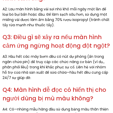
A2: Lau màn hình bằng vải sợi nhỏ khô mỗi ngày một lần để
loại bỏ bụi bẩn hoặc dầu. Để làm sạch sâu hơn, sử dụng một
miếng vải được làm ẩm bằng 70% rượu isopropyl (tránh chất
tẩy rửa mạnh như thuốc tẩy).​
Q3: Điều gì sẽ xảy ra nếu màn hình
cảm ứng ngừng hoạt động đột ngột?
A3: Hầu hết các máy bơm đều có nút dự phòng (ẩn trong
ngăn chứa pin) để truy cập các chức năng cơ bản (ví dụ.,
phân phối liều) trong khi khắc phục sự cố. Liên hệ với nhóm
hỗ trợ của nhà sản xuất để sửa chữa—hầu hết đều cung cấp
24/7 sự giúp đỡ.​
Q4: Màn hình dễ đọc có hiển thị cho
người dùng bị mù màu không?​
A4: Có—những mẫu hàng đầu sử dụng bảng màu thân thiện