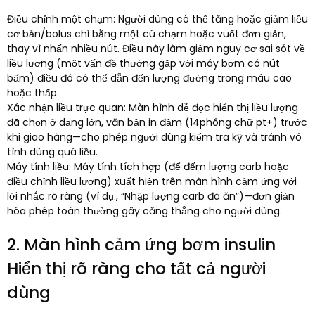
Điều chỉnh một chạm: Người dùng có thể tăng hoặc giảm liều
cơ bản/bolus chỉ bằng một cú chạm hoặc vuốt đơn giản,
thay vì nhấn nhiều nút. Điều này làm giảm nguy cơ sai sót về
liều lượng (một vấn đề thường gặp với máy bơm có nút
bấm) điều đó có thể dẫn đến lượng đường trong máu cao
hoặc thấp.​
Xác nhận liều trực quan: Màn hình dễ đọc hiển thị liều lượng
đã chọn ở dạng lớn, văn bản in đậm (14phông chữ pt+) trước
khi giao hàng—cho phép người dùng kiểm tra kỹ và tránh vô
tình dùng quá liều.​
Máy tính liều: Máy tính tích hợp (để đếm lượng carb hoặc
điều chỉnh liều lượng) xuất hiện trên màn hình cảm ứng với
lời nhắc rõ ràng (ví dụ., “Nhập lượng carb đã ăn”)—đơn giản
hóa phép toán thường gây căng thẳng cho người dùng.​
2. Màn hình cảm ứng bơm insulin
Hiển thị rõ ràng cho tất cả người
dùng