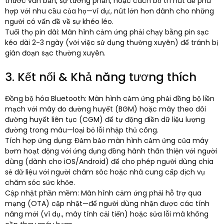
thước văn bản, sự tương phản, hoặc cách bố trí nút để phù
hợp với nhu cầu của họ—ví dụ:, nút lớn hơn dành cho những
người có vấn đề về sự khéo léo.​
Tuổi thọ pin dài: Màn hình cảm ứng phải chạy bằng pin sạc
kéo dài 2-3 ngày (với việc sử dụng thường xuyên) để tránh bị
gián đoạn sạc thường xuyên.​
3. Kết nối & Khả năng tương thích
Đồng bộ hóa Bluetooth: Màn hình cảm ứng phải đồng bộ liền
mạch với máy đo đường huyết (BGM) hoặc máy theo dõi
đường huyết liên tục (CGM) để tự động điền dữ liệu lượng
đường trong máu—loại bỏ lỗi nhập thủ công.​
Tích hợp ứng dụng: Đảm bảo màn hình cảm ứng của máy
bơm hoạt động với ứng dụng đồng hành thân thiện với người
dùng (dành cho iOS/Android) để cho phép người dùng chia
sẻ dữ liệu với người chăm sóc hoặc nhà cung cấp dịch vụ
chăm sóc sức khỏe.​
Cập nhật phần mềm: Màn hình cảm ứng phải hỗ trợ qua
mạng (OTA) cập nhật—để người dùng nhận được các tính
năng mới (ví dụ., máy tính cải tiến) hoặc sửa lỗi mà không