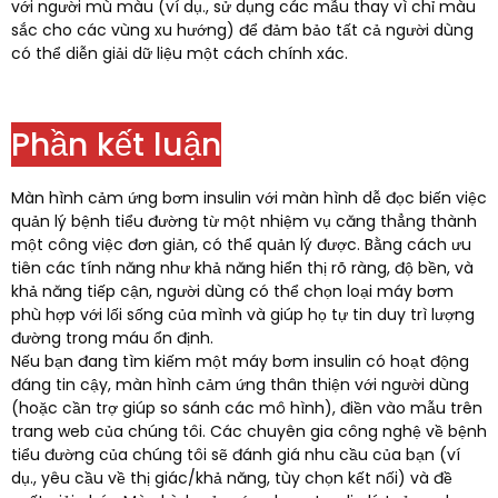
với người mù màu (ví dụ., sử dụng các mẫu thay vì chỉ màu
sắc cho các vùng xu hướng) để đảm bảo tất cả người dùng
có thể diễn giải dữ liệu một cách chính xác.​
Phần kết luận
Màn hình cảm ứng bơm insulin với màn hình dễ đọc biến việc
quản lý bệnh tiểu đường từ một nhiệm vụ căng thẳng thành
một công việc đơn giản, có thể quản lý được. Bằng cách ưu
tiên các tính năng như khả năng hiển thị rõ ràng, độ bền, và
khả năng tiếp cận, người dùng có thể chọn loại máy bơm
phù hợp với lối sống của mình và giúp họ tự tin duy trì lượng
đường trong máu ổn định.​
Nếu bạn đang tìm kiếm một máy bơm insulin có hoạt động
đáng tin cậy, màn hình cảm ứng thân thiện với người dùng
(hoặc cần trợ giúp so sánh các mô hình), điền vào mẫu trên
trang web của chúng tôi. Các chuyên gia công nghệ về bệnh
tiểu đường của chúng tôi sẽ đánh giá nhu cầu của bạn (ví
dụ., yêu cầu về thị giác/khả năng, tùy chọn kết nối) và đề