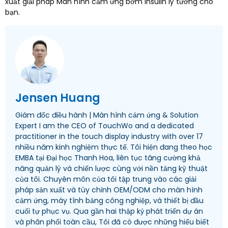
xuất giải pháp Màn hình cảm ứng bơm Insulin lý tưởng cho
bạn.
Jensen Huang
Giám đốc điều hành | Màn hình cảm ứng &
Solution
Expert I am the CEO of TouchWo and a dedicated
practitioner in the touch display industry with over
17
nhiều năm kinh nghiệm thực tế. Tôi hiện đang theo học
EMBA tại Đại học Thanh Hoa, liên tục tăng cường khả
năng quản lý và chiến lược cùng với nền tảng kỹ thuật
của tôi. Chuyên môn của tôi tập trung vào các giải
pháp sản xuất và tùy chỉnh OEM/ODM cho màn hình
cảm ứng, máy tính bảng công nghiệp, và thiết bị đầu
cuối tự phục vụ. Qua gần hai thập kỷ phát triển dự án
và phân phối toàn cầu, Tôi đã có được những hiểu biết