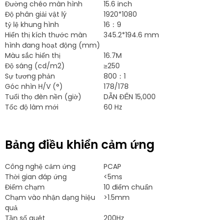
Đường chéo màn hình
15.6 inch
Độ phân giải vật lý
1920*1080
tỷ lệ khung hình
16：9
Hiển thị kích thước màn
345.2*194.6 mm
hình đang hoạt động (mm)
Màu sắc hiển thị
16.7M
Độ sáng (cd/m2)
≥250
Sự tương phản
800：1
Góc nhìn H/V (°)
178/178
Tuổi thọ đèn nền (giờ)
DẪN ĐẾN 15,000
Tốc độ làm mới
60 Hz
Bảng điều khiển cảm ứng
Công nghệ cảm ứng
PCAP
Thời gian đáp ứng
<5ms
Điểm chạm
10 điểm chuẩn
Chạm vào nhận dạng hiệu
>1.5mm
quả
Tần số quét
200Hz