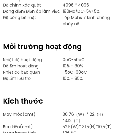
Độ chính xác quét
4096 * 4096
Dòng điện/Điện áp làm việc
180Ma/DC+5V±5%
Độ cứng bề mặt
Lớp Mohs 7 kính chống
cháy nổ
Môi trường hoạt động
Nhiệt độ hoạt động
0oC-50oC
Độ ẩm hoạt động
10% - 80%
Nhiệt độ bảo quản
-5oC-60oC
Độ ẩm lưu trữ
10% - 85%
Kích thước
Máy móc(cmt)
36.76
（W）* 22（H）
*3.12（T）
Bưu kiện(cmt)
52.5(W)* 31,5(H)*10,5(T)
trọng lượng tịnh
1.36 KG