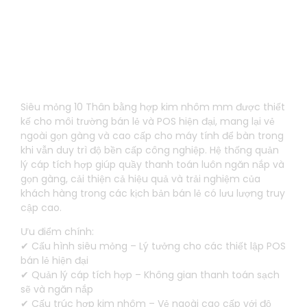
Thiết kế kim loại sẵn sàng bán lẻ siêu mỏng
Siêu mỏng 10 Thân bằng hợp kim nhôm mm được thiết
kế cho môi trường bán lẻ và POS hiện đại, mang lại vẻ
ngoài gọn gàng và cao cấp cho máy tính để bàn trong
khi vẫn duy trì độ bền cấp công nghiệp. Hệ thống quản
lý cáp tích hợp giúp quầy thanh toán luôn ngăn nắp và
gọn gàng, cải thiện cả hiệu quả và trải nghiệm của
khách hàng trong các kịch bản bán lẻ có lưu lượng truy
cập cao.
Ưu điểm chính:
✔ Cấu hình siêu mỏng – Lý tưởng cho các thiết lập POS
bán lẻ hiện đại
✔ Quản lý cáp tích hợp – Không gian thanh toán sạch
sẽ và ngăn nắp
✔ Cấu trúc hợp kim nhôm – Vẻ ngoài cao cấp với độ