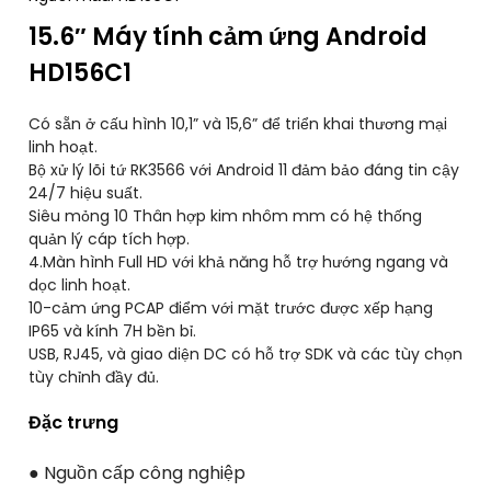
15.6″ Máy tính cảm ứng Android
HD156C1
Có sẵn ở cấu hình 10,1” và 15,6” để triển khai thương mại
linh hoạt.
Bộ xử lý lõi tứ RK3566 với Android 11 đảm bảo đáng tin cậy
24/7 hiệu suất.
Siêu mỏng 10 Thân hợp kim nhôm mm có hệ thống
quản lý cáp tích hợp.
4.Màn hình Full HD với khả năng hỗ trợ hướng ngang và
dọc linh hoạt.
10-cảm ứng PCAP điểm với mặt trước được xếp hạng
IP65 và kính 7H bền bỉ.
USB, RJ45, và giao diện DC có hỗ trợ SDK và các tùy chọn
tùy chỉnh đầy đủ.
Đặc trưng
● Nguồn cấp công nghiệp