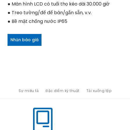
● Màn hình LCD có tuổi thọ kéo dài 30.000 giờ
● Treo tường/đế để bàn/gắn sẵn, v.v.
● Bề mặt chống nước IP65
Nhận báo giá
Sự miêu tả
Đặc điểm kỹ thuật
Tải xuống tệp