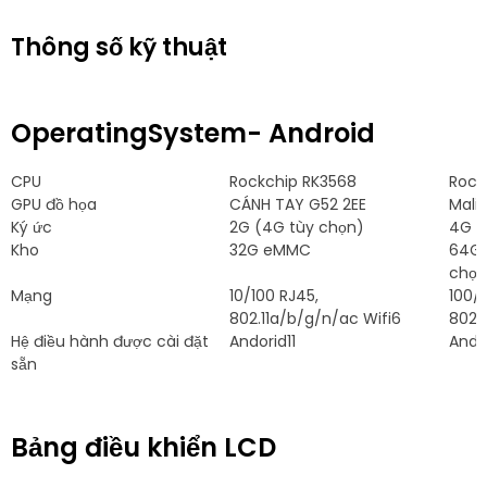
Thông số kỹ thuật
OperatingSystem
- Android
CPU
Rockchip RK3568
Rock
GPU đồ họa
CÁNH TAY G52 2EE
Mali
Ký ức
2G (4G tùy chọn)
4G (
Kho
32G eMMC
64
G
chọn
Mạng
10/100 RJ45,
100/
802.11
a/b/g/n/ac Wifi6
802.1
Hệ điều hành được cài đặt
Andorid11
Ando
sẵn
Bảng điều khiển LCD