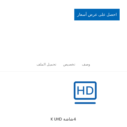
احصل على عرض أسعار
وصف
تخصيص
تحميل الملف
4شاشة K UHD