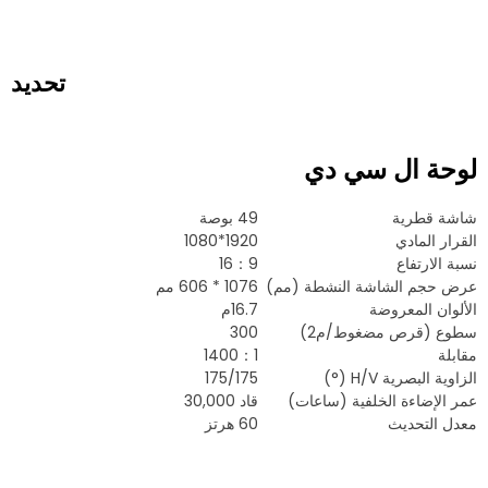
تحديد
لوحة ال سي دي
شاشة قطرية
49 بوصة
القرار المادي
1920*1080
نسبة الارتفاع
16：9
عرض حجم الشاشة النشطة (مم)
1076 * 606 مم
الألوان المعروضة
16.7م
سطوع (قرص مضغوط/م2)
300
مقابلة
1400：1
الزاوية البصرية H/V (°)
175/175
عمر الإضاءة الخلفية (ساعات)
قاد 30,000
معدل التحديث
60 هرتز