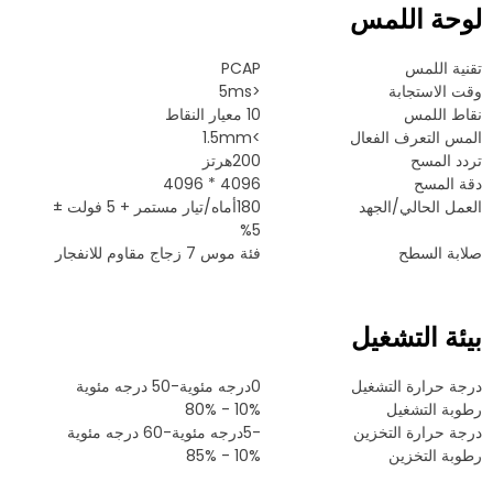
لوحة اللمس
تقنية اللمس
PCAP
وقت الاستجابة
<5ms
نقاط اللمس
10 معيار النقاط
المس التعرف الفعال
>1.5mm
تردد المسح
200هرتز
دقة المسح
4096 * 4096
العمل الحالي/الجهد
180أماه/تيار مستمر + 5 فولت ±
5%
صلابة السطح
فئة موس 7 زجاج مقاوم للانفجار
بيئة التشغيل
درجة حرارة التشغيل
0درجه مئوية-50 درجه مئوية
رطوبة التشغيل
10% - 80%
درجة حرارة التخزين
-5درجه مئوية-60 درجه مئوية
رطوبة التخزين
10% - 85%