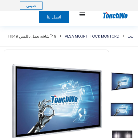
صينى
اتصل بنا
بيت
>
VESA MOUNT-TOCK MONTORD
>
49" شاشة تعمل باللمس HR49