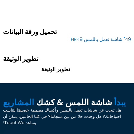
تحميل ورقة البيانات
49" شاشة تعمل باللمس HR49
تطوير الوثيقة
تطوير الوثيقة
يبدأ
شاشة اللمس & كشك
المشاريع
هل تبحث عن شاشات تعمل باللمس وأكشاك مصممة خصيصًا لتناسب
احتياجاتك? هل وجدت حلا من بين منتجاتنا? في كلتا الحالتين, يمكن أن
يساعد TouchWo!