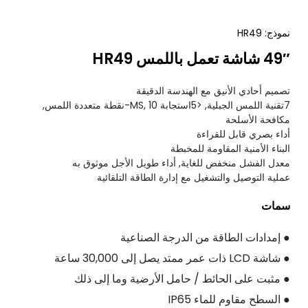
نموذج: HR49
49″ شاشة تعمل باللمس HR49
تصميم أحادي الأنيق مع الهندسة الدقيقة
7تقنية اللمس الجبلية, <5استجابة MS, 10-نقطة متعددة اللمس,
مكافحة الأسلحة
أداء بصري قابل للقراءة
البناء الأمنية المقاومة للمخبطة
معدل الفشل منخفض للغاية, أداء طويل الأجل موثوق به
عملية التوصيل والتشغيل مع إدارة الطاقة التلقائية
سمات
● إمدادات الطاقة من الدرجة الصناعية
● شاشة LCD ذات عمر ممتد يصل إلى 30,000 ساعة
● مثبت على الحائط / حامل الأرضية وما إلى ذلك
● السطح مقاوم للماء IP65