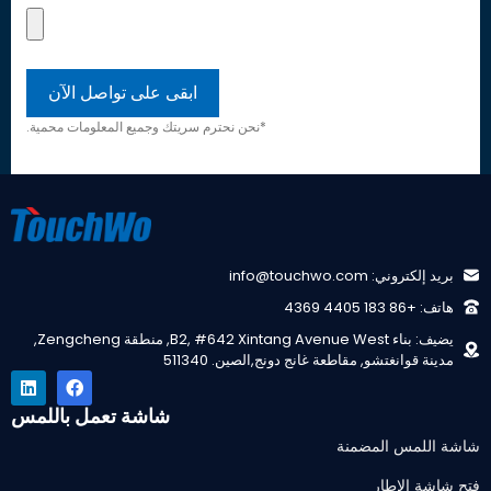
*نحن نحترم سريتك وجميع المعلومات محمية.
بريد إلكتروني: info@touchwo.com
هاتف: +86 183 4405 4369
يضيف: بناء B2, #642 Xintang Avenue West, منطقة Zengcheng,
مدينة قوانغتشو, مقاطعة غانج دونج,الصين. 511340
شاشة تعمل باللمس
شاشة اللمس المضمنة
فتح شاشة الإطار