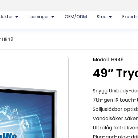
dukter
Lösningar
OEM/ODM
Stöd
Experti
r HR49
Modell: HR49
49″ Try
Snygg Unibody-des
7th-gen IR touch-t
Solljusläsbar opti
Vandalsäker säker
Ultralåg felfrekven
Plug-and-play-dri