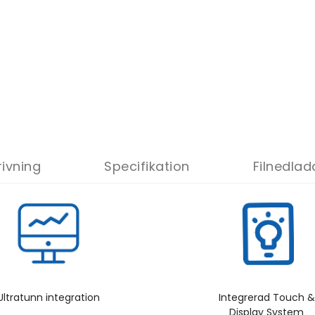
rivning
Specifikation
Filnedlad
Ultratunn integration
Integrerad Touch &
Display System