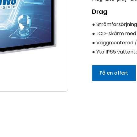
Drag
● Strömförsörjning 
● LCD-skärm med f
● Väggmonterad /
● Yta IP65 vattent
Få en offert