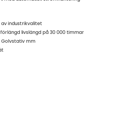
av industrikvalitet
örlängd livslängd på 30 000 timmar
 Golvstativ mm
ät