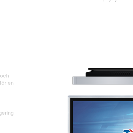
on
 och
för en
gering