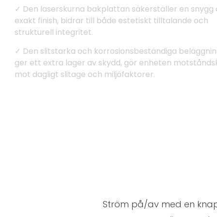
✓ Den laserskurna bakplattan säkerställer en snygg
exakt finish, bidrar till både estetiskt tilltalande och
strukturell integritet.
✓ Den slitstarka och korrosionsbeständiga beläggni
ger ett extra lager av skydd, gör enheten motståndsk
mot dagligt slitage och miljöfaktorer.
Ström på/av med en knapptr