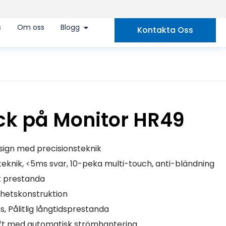
s
Om oss
Blogg
Kontakta Oss
ck på Monitor HR49
ign med precisionsteknik
eknik, <5ms svar, 10-peka multi-touch, anti-bländning
sk prestanda
hetskonstruktion
s, Pålitlig långtidsprestanda
ft med automatisk strömhantering