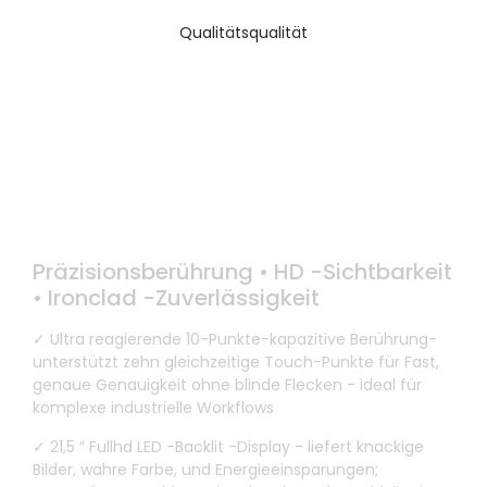
Qualitätsqualität
Industrial Touch Überlegenheit
Präzisionsberührung • HD -Sichtbarkeit
• Ironclad -Zuverlässigkeit
✓ Ultra reagierende 10-Punkte-kapazitive Berührung-
unterstützt zehn gleichzeitige Touch-Punkte für Fast,
genaue Genauigkeit ohne blinde Flecken - ideal für
komplexe industrielle Workflows
✓ 21,5 ″ Fullhd LED -Backlit -Display - liefert knackige
Bilder, wahre Farbe, und Energieeinsparungen;