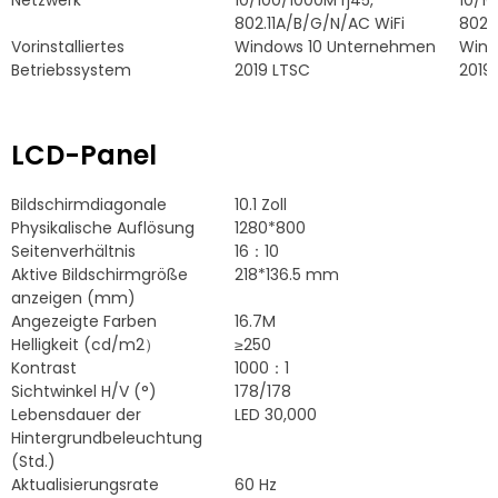
Netzwerk
10/100/1000M rj45,
10/10
802.11A/B/G/N/AC WiFi
802.
Vorinstalliertes
Windows 10 Unternehmen
Wind
Betriebssystem
2019 LTSC
2019
LCD-Panel
Bildschirmdiagonale
10.1 Zoll
Physikalische Auflösung
1280*800
Seitenverhältnis
16：10
Aktive Bildschirmgröße
218*136.5 mm
anzeigen (mm)
Angezeigte Farben
16.7M
Helligkeit (cd/m2）
≥250
Kontrast
1000：1
Sichtwinkel H/V (°)
178/178
Lebensdauer der
LED 30,000
Hintergrundbeleuchtung
(Std.)
Aktualisierungsrate
60 Hz