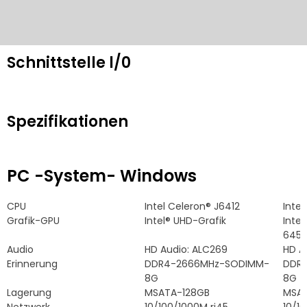
Schnittstelle l/0
Spezifikationen
PC -System- Windows
CPU
Intel Celeron® J6412
Inte
Grafik-GPU
Intel® UHD-Grafik
Intel
645
Audio
HD Audio: ALC269
HD A
Erinnerung
DDR4-2666MHz-SODIMM-
DDR
8G
8G
Lagerung
MSATA-128GB
MSA