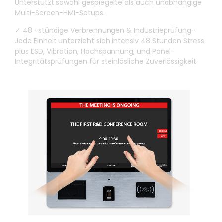
Unterstützt sowohl gespiegelte als auch unabhängige
Multi-Screen-HMI-Setups.
✓ 48 -stündige Verbrennungen & Industrieprüfung-
Jede Einheit unterzieht sich intensiv 48 Stunden Stress
plus ESD, Vibration, Hochspannung, und Panel-
Integritätsprüfungen für steinlösliche Zuverlässigkeit