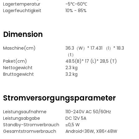
Lagertemperatur
-5℃-60℃
Lagerfeuchtigkeit
10% - 85%
Dimension
Maschine(cm)
36.3（W）* 17.431 （l）* 18.3
（t）
Paket(cm)
48.5(B)* 17 (L)* 28,5 (T)
Nettogewicht
2.3 kg
Bruttogewicht
3.2 kg
Stromversorgungsparameter
Leistungsaufnahme
110-240V AC 50/60Hz
Leistungsabgabe
DC 12V 5A
Standby-Stromverbrauch
≤0,5 W
Gesamtstromverbrauch
Android<36W, X86<48W