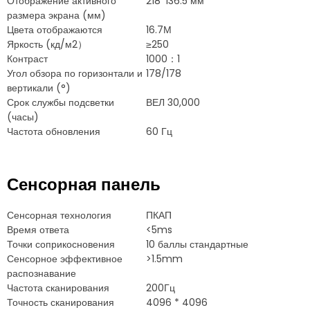
Отображение активного
218*136.5 мм
размера экрана (мм)
Цвета отображаются
16.7М
Яркость (кд/м2）
≥250
Контраст
1000：1
Угол обзора по горизонтали и
178/178
вертикали (°)
Срок службы подсветки
ВЕЛ 30,000
(часы)
Частота обновления
60 Гц
Сенсорная панель
Сенсорная технология
ПКАП
Время ответа
<5ms
Точки соприкосновения
10 баллы стандартные
Сенсорное эффективное
>1.5mm
распознавание
Частота сканирования
200Гц
Точность сканирования
4096 * 4096