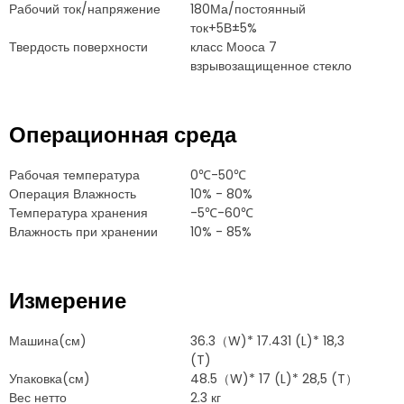
Рабочий ток/напряжение
180Ма/постоянный
ток+5В±5%
Твердость поверхности
класс Мооса 7
взрывозащищенное стекло
Операционная среда
Рабочая температура
0℃-50℃
Операция Влажность
10% - 80%
Температура хранения
-5℃-60℃
Влажность при хранении
10% - 85%
Измерение
Машина(см)
36.3（W)* 17.431 (L)* 18,3
(T)
Упаковка(см)
48.5（W)* 17 (L)* 28,5 (T）
Вес нетто
2.3 кг