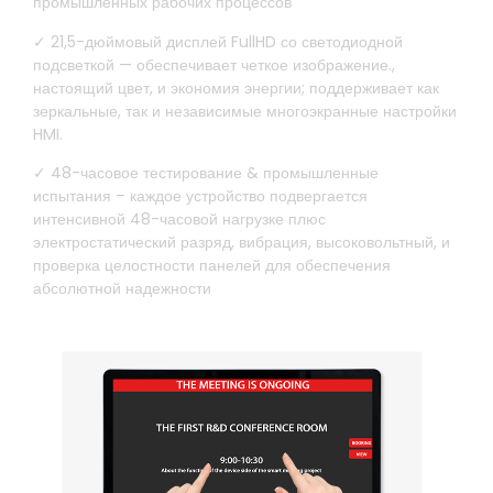
промышленных рабочих процессов
✓ 21,5-дюймовый дисплей FullHD со светодиодной
подсветкой — обеспечивает четкое изображение.,
настоящий цвет, и экономия энергии; поддерживает как
зеркальные, так и независимые многоэкранные настройки
HMI.
✓ 48-часовое тестирование & промышленные
испытания – каждое устройство подвергается
интенсивной 48-часовой нагрузке плюс
электростатический разряд, вибрация, высоковольтный, и
проверка целостности панелей для обеспечения
абсолютной надежности