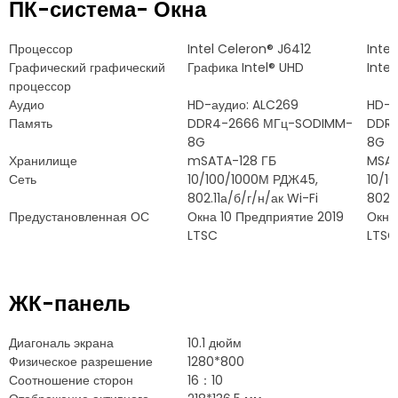
ПК-система- Окна
Процессор
Intel Celeron® J6412
Inte
Графический графический
Графика Intel® UHD
Intel
процессор
Аудио
HD-аудио: ALC269
HD-а
Память
DDR4-2666 МГц-SODIMM-
DDR4
8G
8G
Хранилище
mSATA-128 ГБ
MSA
Сеть
10/100/1000М РДЖ45,
10/1
802.11а/б/г/н/ак Wi-Fi
802.1
Предустановленная ОС
Окна 10 Предприятие 2019
Окна
LTSC
LTSC
ЖК-панель
Диагональ экрана
10.1 дюйм
Физическое разрешение
1280*800
Соотношение сторон
16：10