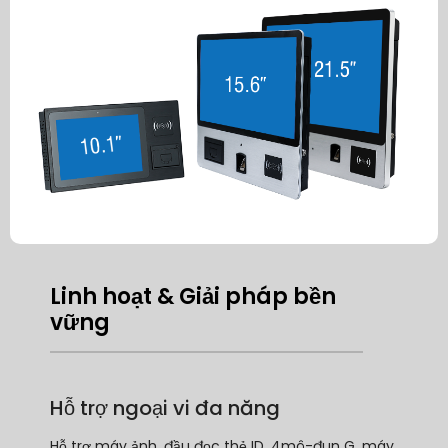
Linh hoạt & Giải pháp bền
vững
Hỗ trợ ngoại vi đa năng
Hỗ trợ máy ảnh, đầu đọc thẻ ID, 4mô-đun G, máy