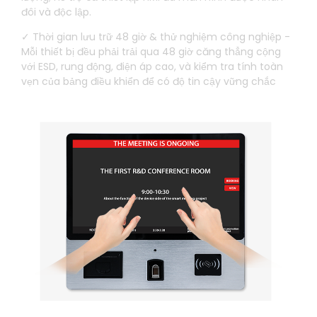
đôi và độc lập.
✓ Thời gian lưu trữ 48 giờ & thử nghiệm công nghiệp -
Mỗi thiết bị đều phải trải qua 48 giờ căng thẳng cộng
với ESD, rung động, điện áp cao, và kiểm tra tính toàn
vẹn của bảng điều khiển để có độ tin cậy vững chắc