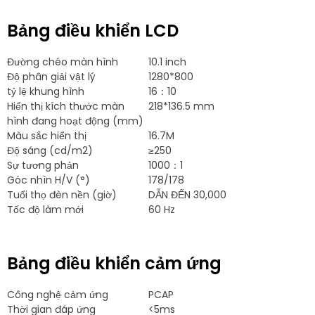
Bảng điều khiển LCD
Đường chéo màn hình
10.1 inch
Độ phân giải vật lý
1280*800
tỷ lệ khung hình
16：10
Hiển thị kích thước màn
218*136.5 mm
hình đang hoạt động (mm)
Màu sắc hiển thị
16.7M
Độ sáng (cd/m2)
≥250
Sự tương phản
1000：1
Góc nhìn H/V (°)
178/178
Tuổi thọ đèn nền (giờ)
DẪN ĐẾN 30,000
Tốc độ làm mới
60 Hz
Bảng điều khiển cảm ứng
Công nghệ cảm ứng
PCAP
Thời gian đáp ứng
<5ms