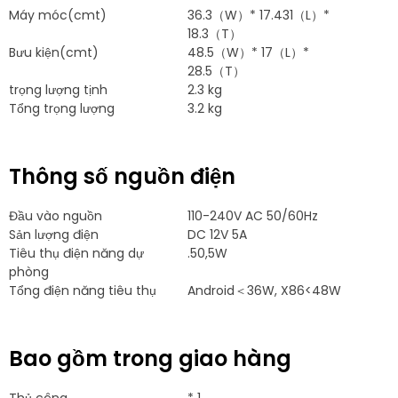
Máy móc(cmt)
36.3
（W）* 17.431（L）*
18.3（T）
Bưu kiện(cmt)
48.5
（W）* 17（L）*
28.5（T）
trọng lượng tịnh
2.3 kg
Tổng trọng lượng
3.2 kg
Thông số nguồn điện
Đầu vào nguồn
110-240V AC 50/60Hz
Sản lượng điện
DC 12V 5A
Tiêu thụ điện năng dự
.50,5W
phòng
Tổng điện năng tiêu thụ
Android＜36W, X86<48W
Bao gồm trong giao hàng