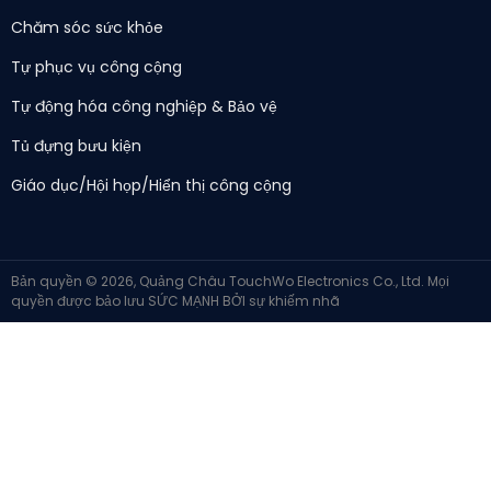
Chăm sóc sức khỏe
Tự phục vụ công cộng
Tự động hóa công nghiệp & Bảo vệ
Tủ đựng bưu kiện
Giáo dục/Hội họp/Hiển thị công cộng
Bản quyền © 2026, Quảng Châu TouchWo Electronics Co., Ltd. Mọi
quyền được bảo lưu
SỨC MẠNH BỞI
sự khiếm nhã