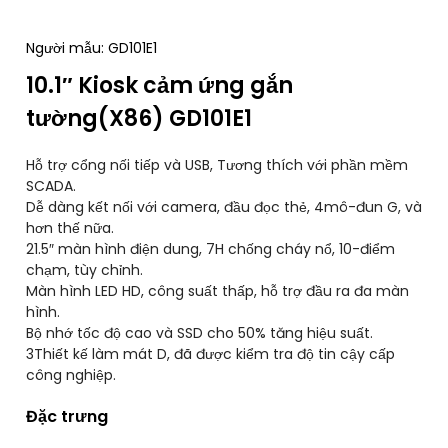
Người mẫu: GD101E1
10.1″ Kiosk cảm ứng gắn
tường(X86) GD101E1
Hỗ trợ cổng nối tiếp và USB, Tương thích với phần mềm
SCADA.
Dễ dàng kết nối với camera, đầu đọc thẻ, 4mô-đun G, và
hơn thế nữa.
21.5″ màn hình điện dung, 7H chống cháy nổ, 10-điểm
chạm, tùy chỉnh.
Màn hình LED HD, công suất thấp, hỗ trợ đầu ra đa màn
hình.
Bộ nhớ tốc độ cao và SSD cho 50% tăng hiệu suất.
3Thiết kế làm mát D, đã được kiểm tra độ tin cậy cấp
công nghiệp.
Đặc trưng