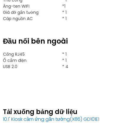
Thủ công
* 1
Ăng-ten WIFI
*1
Giá đỡ gắn tường
* 1
Cáp nguồn AC
* 1
Đầu nối bên ngoài
Cổng RJ45
* 1
Ổ cắm điện
* 1
USB 2.0
* 4
Tải xuống bảng dữ liệu
10.1' Kiosk cảm ứng gắn tường(X86) GD101E1