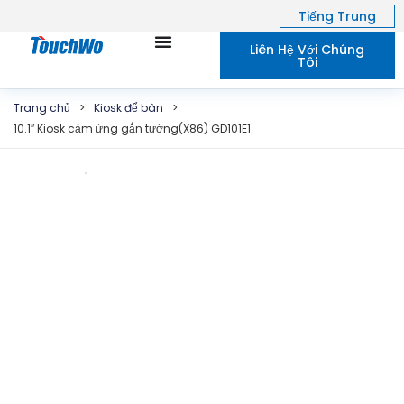
Tiếng Trung
Liên Hệ Với Chúng
Tôi
Trang chủ
>
Kiosk để bàn
>
10.1″ Kiosk cảm ứng gắn tường(X86) GD101E1