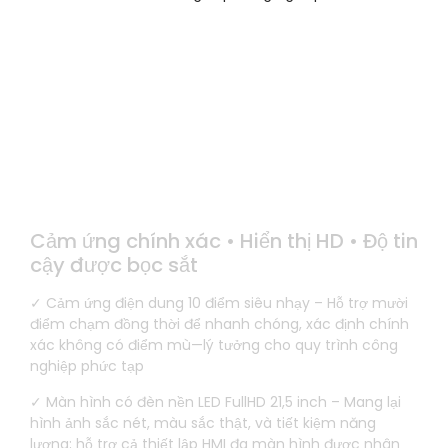
Tính ưu việt của cảm ứng công
nghiệp
Cảm ứng chính xác • Hiển thị HD • Độ tin
cậy được bọc sắt
✓ Cảm ứng điện dung 10 điểm siêu nhạy – Hỗ trợ mười
điểm chạm đồng thời để nhanh chóng, xác định chính
xác không có điểm mù—lý tưởng cho quy trình công
nghiệp phức tạp
✓ Màn hình có đèn nền LED FullHD 21,5 inch – Mang lại
hình ảnh sắc nét, màu sắc thật, và tiết kiệm năng
lượng; hỗ trợ cả thiết lập HMI đa màn hình được nhân