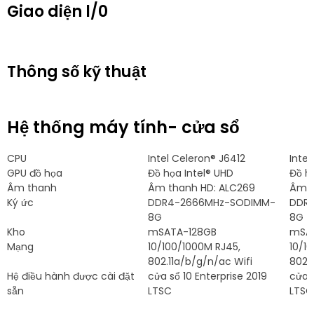
Giao diện l/0
Thông số kỹ thuật
Hệ thống máy tính- cửa sổ
CPU
Intel Celeron® J6412
Inte
GPU đồ họa
Đồ họa Intel® UHD
Đồ họ
Âm thanh
Âm thanh HD: ALC269
Âm t
Ký ức
DDR4-2666MHz-SODIMM-
DDR
8G
8G
Kho
mSATA-128GB
mSA
Mạng
10/100/1000M RJ45,
10/1
802.11a/b/g/n/ac Wifi
802.1
Hệ điều hành được cài đặt
cửa sổ 10
Enterprise
2019
cửa 
sẵn
LTSC
LTSC