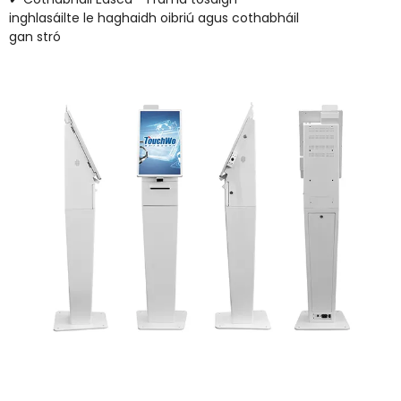
inghlasáilte le haghaidh oibriú agus cothabháil
gan stró