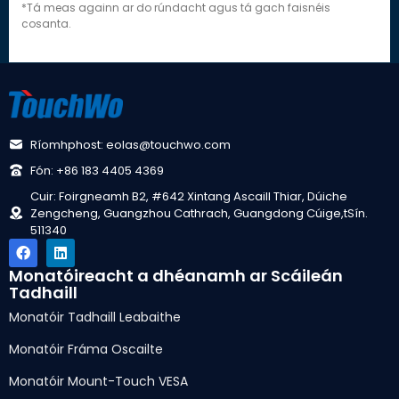
*Tá meas againn ar do rúndacht agus tá gach faisnéis
cosanta.
Ríomhphost: eolas@touchwo.com
Fón: +86 183 4405 4369
Cuir: Foirgneamh B2, #642 Xintang Ascaill Thiar, Dúiche
Zengcheng, Guangzhou Cathrach, Guangdong Cúige,tSín.
511340
Monatóireacht a dhéanamh ar Scáileán
Tadhaill
Monatóir Tadhaill Leabaithe
Monatóir Fráma Oscailte
Monatóir Mount-Touch VESA