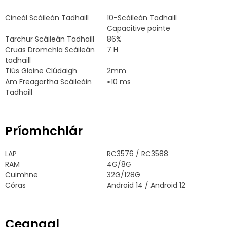
Cineál Scáileán Tadhaill
10-Scáileán Tadhaill
Capacitive pointe
Tarchur Scáileán Tadhaill
86%
Cruas Dromchla Scáileán
7 H
tadhaill
Tiús Gloine Clúdaigh
2mm
Am Freagartha Scáileáin
≤10 ms
Tadhaill
Príomhchlár
LAP
RC3576 / RC3588
RAM
4G/8G
Cuimhne
32G/128G
Córas
Android 14 / Android 12
Ceangal