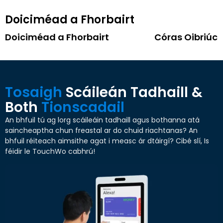
Doiciméad a Fhorbairt
Doiciméad a Fhorbairt
Córas Oibriúc
Tosaigh
Scáileán Tadhaill &
Both
Tionscadail
An bhfuil tú ag lorg scáileáin tadhaill agus bothanna atá
saincheaptha chun freastal ar do chuid riachtanas? An
bhfuil réiteach aimsithe agat i measc ár dtáirgí? Cibé slí, Is
féidir le TouchWo cabhrú!