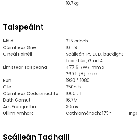
18.7kg
Taispeáint
Méid
21.5 orlach
Cóimheas Gné
16：9
Cineál Painéil
Scáileán IPS LCD, backlight
faoi stiúir, Grád A
Limistéar Taispeána
477.6
（W）mm x
269.1（H）mm
Rún
1920 * 1080
Gile
250nits
Cóimheas Codarsnachta
1000：1
Dath Gamut
16.7M
Am Freagartha
30ms
Uillinn Amharc
Cothrománach: 175°
Ingea
Scáileán Tadhaill