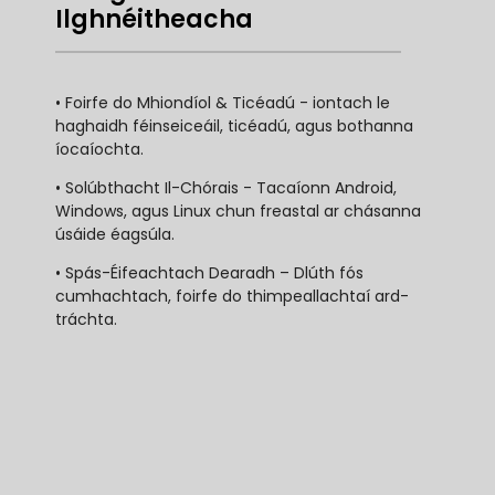
Ilghnéitheacha
• Foirfe do Mhiondíol & Ticéadú - iontach le
haghaidh féinseiceáil, ticéadú, agus bothanna
íocaíochta.
• Solúbthacht Il-Chórais - Tacaíonn Android,
Windows, agus Linux chun freastal ar chásanna
úsáide éagsúla.
• Spás-Éifeachtach Dearadh – Dlúth fós
cumhachtach, foirfe do thimpeallachtaí ard-
tráchta.