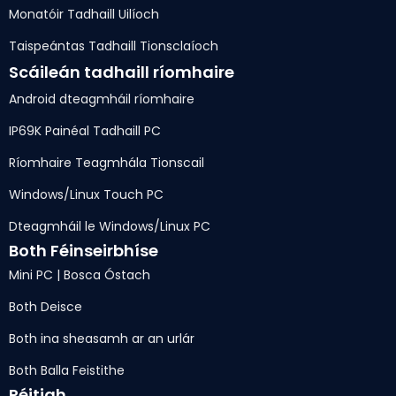
Monatóir Tadhaill Uilíoch
Taispeántas Tadhaill Tionsclaíoch
Scáileán tadhaill ríomhaire
Android dteagmháil ríomhaire
IP69K Painéal Tadhaill PC
Ríomhaire Teagmhála Tionscail
Windows/Linux Touch PC
Dteagmháil le Windows/Linux PC
Both Féinseirbhíse
Mini PC | Bosca Óstach
Both Deisce
Both ina sheasamh ar an urlár
Both Balla Feistithe
Réitigh