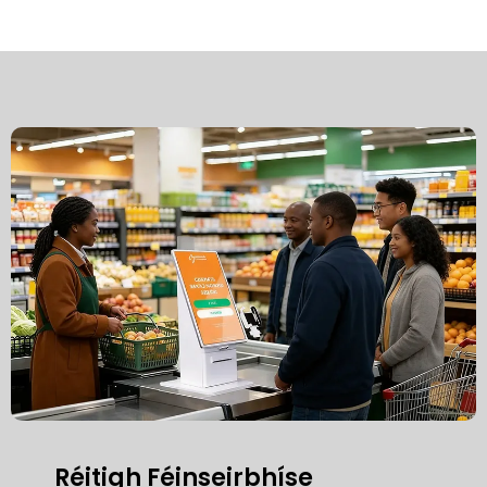
Réitigh Féinseirbhíse