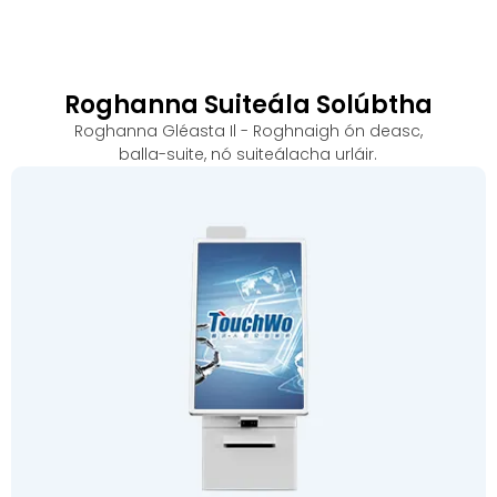
Roghanna Suiteála Solúbtha
Roghanna Gléasta Il - Roghnaigh ón deasc,
balla-suite, nó suiteálacha urláir.