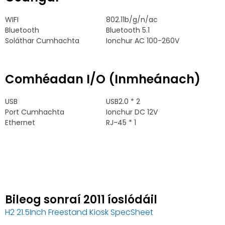
WIFI
802.11b/g/n/ac
Bluetooth
Bluetooth 5.1
Soláthar Cumhachta
Ionchur AC 100-260V
Comhéadan I/O (Inmheánach)
USB
USB2.0 * 2
Port Cumhachta
Ionchur DC 12V
Ethernet
RJ-45 * 1
Bileog sonraí 2011 íoslódáil
H2 21.5Inch Freestand Kiosk SpecSheet