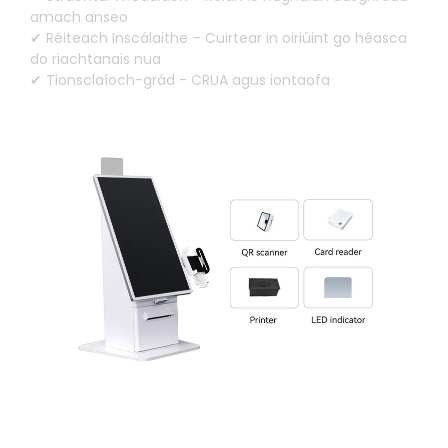
amach anseo
✔ Réiteach Inscálaithe – Cuirtear in oiriúint go héasca
do riachtanais nua
✔ Tionsclaíoch-grád - CRUA agus iontaofa