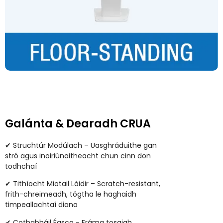
Galánta & Dearadh CRUA
✔ Struchtúr Modúlach – Uasghráduithe gan
stró agus inoiriúnaitheacht chun cinn don
todhchaí
✔ Tithíocht Miotail Láidir – Scratch-resistant,
frith-chreimeadh, tógtha le haghaidh
timpeallachtaí diana
✔ Cothabháil Éasca - Fráma tosaigh