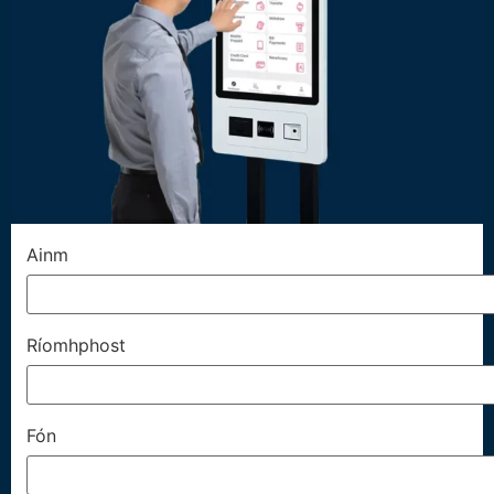
Ainm
Ríomhphost
Fón