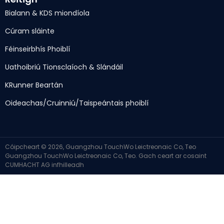
Bialann & KDS miondíola
Cúram sláinte
Féinseirbhís Phoiblí
Uathoibriú Tionsclaíoch & Slándáil
KRunner Beartán
Oideachas/Cruinniú/Taispeántais phoiblí
Cóipcheart © 2026, Guangzhou TouchWo Leictreonaic Co, Teo
Guangzhou TouchWo Leictreonaic Co, Teo. Gach ceart ar cosaint
CUMHACHT AG
infhilleadh