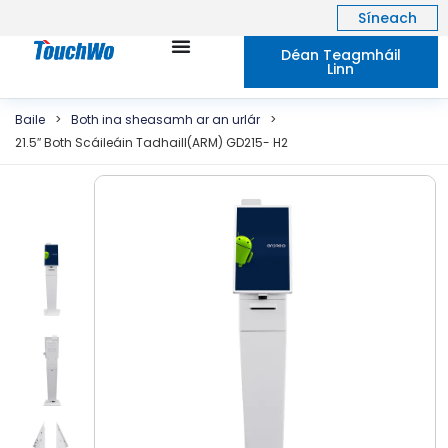
Síneach
Déan Teagmháil
Linn
Baile
>
Both ina sheasamh ar an urlár
>
21.5″ Both Scáileáin Tadhaill(ARM) GD215- H2