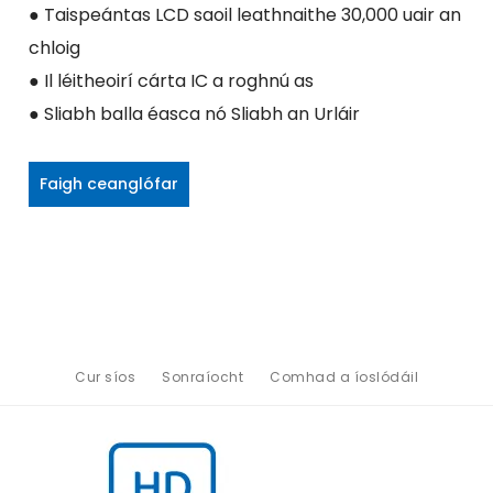
● Taispeántas LCD saoil leathnaithe 30,000 uair an
chloig
● Il léitheoirí cárta IC a roghnú as
● Sliabh balla éasca nó Sliabh an Urláir
Faigh ceanglófar
Cur síos
Sonraíocht
Comhad a íoslódáil