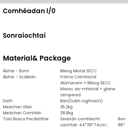
Comhéadan l/0
Sonraíochtaí
Material& Package
Ábhar - Bonn
Bileog Miotal SECC
Ábhar - Scáileán
Fráma Cóimhiotal
Alúmanam + Bileog SECC
blaosc ais-mhiotail + gloine
tempered
Dath
Bán(Dubh roghnach)
Meáchan Glan
35.2kg
Meáchan Comhlán
38.8kg
Toisí Bosca Pacáistithe
Seastán comhlacht
Bonn
uachtair: 44*39*74cm ;
86*4