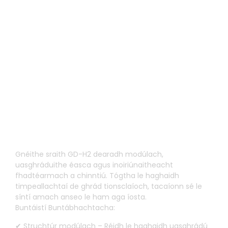
Dearadh modúlach le
haghaidh cothabhála
éasca
Gnéithe sraith GD-H2 dearadh modúlach,
uasghráduithe éasca agus inoiriúnaitheacht
fhadtéarmach a chinntiú. Tógtha le haghaidh
timpeallachtaí de ghrád tionsclaíoch, tacaíonn sé le
síntí amach anseo le ham aga íosta.
Buntáistí Buntábhachtacha:
✔ Struchtúr modúlach – Réidh le haghaidh uasghrádú