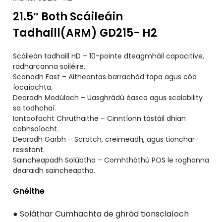
21.5″ Both Scáileáin
Tadhaill(ARM) GD215- H2
Scáileán tadhaill HD – 10-pointe dteagmháil capacitive,
radharcanna soiléire.
Scanadh Fast – Aitheantas barrachód tapa agus cód
íocaíochta.
Dearadh Modúlach – Uasghrádú éasca agus scalability
sa todhchaí.
Iontaofacht Chruthaithe – Cinntíonn tástáil dhian
cobhsaíocht.
Dearadh Garbh – Scratch, creimeadh, agus tionchar-
resistant.
Saincheapadh Solúbtha – Comhtháthú POS le roghanna
dearaidh saincheaptha.
Gnéithe
● Soláthar Cumhachta de ghrád tionsclaíoch