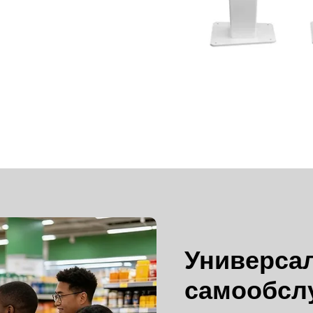
Универса
самообсл