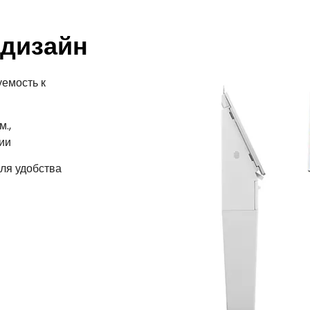
 дизайн
уемость к
.,
ии
ля удобства