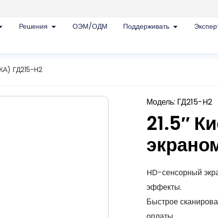
Решения
ОЭМ/ОДМ
Поддерживать
Экспер
УКА) ГД215-H2
Модель: ГД215-H2
21.5″ К
экрано
HD-сенсорный экран
эффекты.
Быстрое сканирова
оплаты.