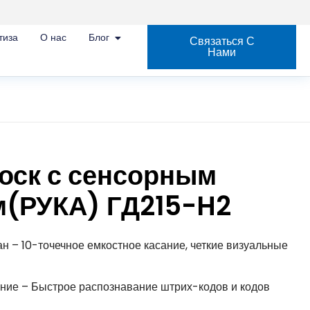
тиза
О нас
Блог
Связаться С
Нами
иоск с сенсорным
м(РУКА) ГД215-H2
 – 10-точечное емкостное касание, четкие визуальные
ние – Быстрое распознавание штрих-кодов и кодов