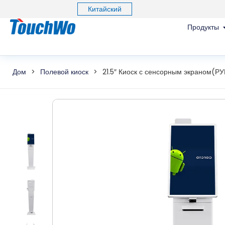
Китайский
Продукты
Дом
>
Полевой киоск
>
21.5″ Киоск с сенсорным экраном(Р