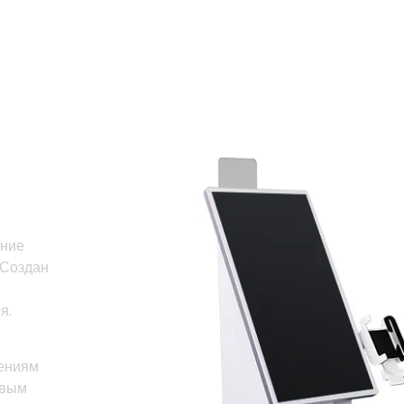
ение
 Создан
я.
лениям
овым