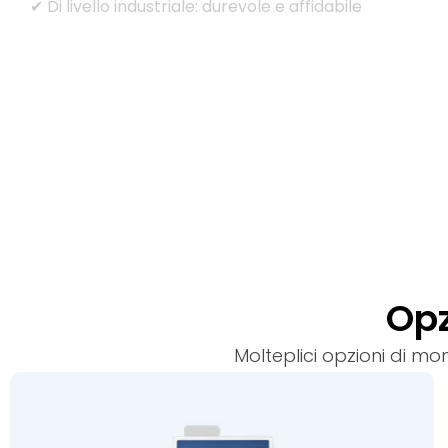
✔ Di livello industriale: durevole e affidabile
Opz
Molteplici opzioni di mo