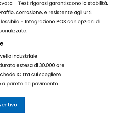
vata – Test rigorosi garantiscono la stabilità.
affio, corrosione, e resistente agli urti.
lessibile – Integrazione POS con opzioni di
onalizzate.
he
vello industriale
durata estesa di 30.000 ore
 schede IC tra cui scegliere
o a parete oa pavimento
ventivo