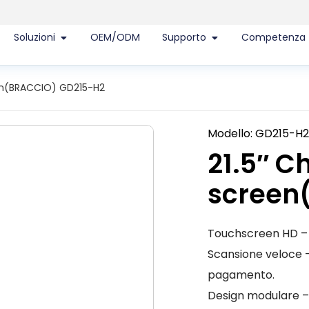
Soluzioni
OEM/ODM
Supporto
Competenza
een(BRACCIO) GD215-H2
Modello: GD215-H
21.5″ C
screen
Touchscreen HD – 
Scansione veloce –
pagamento.
Design modulare – A