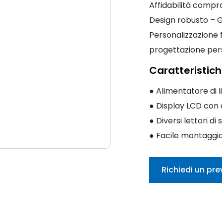
Affidabilità compro
Design robusto – Gr
Personalizzazione f
progettazione pers
Caratteristic
● Alimentatore di li
● Display LCD con 
● Diversi lettori di
● Facile montaggi
Richiedi un pre