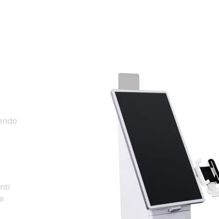
ile
tendo
nti
ve