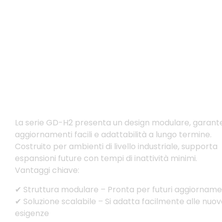
Design modulare per una fac
manutenzione
La serie GD-H2 presenta un design modulare, garan
aggiornamenti facili e adattabilità a lungo termine.
Costruito per ambienti di livello industriale, supporta
espansioni future con tempi di inattività minimi.
Vantaggi chiave:
✔ Struttura modulare – Pronta per futuri aggiorname
✔ Soluzione scalabile – Si adatta facilmente alle nuo
esigenze