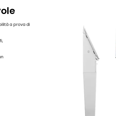
vole
lità a prova di
i,
un