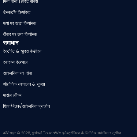
मिनी पीसी | होस्ट बॉक्स
डेस्कटॉप कियॉस्क
फर्श पर खड़ा कियॉस्क
दीवार पर लगा कियॉस्क
समाधान
रेस्टोरेंट & खुदरा केडीएस
स्वास्थ्य देखभाल
सार्वजनिक स्व-सेवा
औद्योगिक स्वचालन & सुरक्षा
पार्सल लॉकर
शिक्षा/बैठक/सार्वजनिक प्रदर्शन
कॉपीराइट © 2026, गुआंगज़ौ TouchWo इलेक्ट्रॉनिक्स कं, लिमिटेड. सर्वाधिकार सुरक्षित