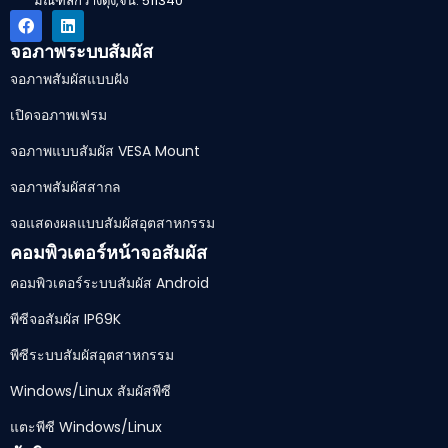
มณฑลกวางตุ้ง,จีน. 511340
จอภาพระบบสัมผัส
จอภาพสัมผัสแบบฝัง
เปิดจอภาพเฟรม
จอภาพแบบสัมผัส VESA Mount
จอภาพสัมผัสสากล
จอแสดงผลแบบสัมผัสอุตสาหกรรม
คอมพิวเตอร์หน้าจอสัมผัส
คอมพิวเตอร์ระบบสัมผัส Android
พีซีจอสัมผัส IP69K
พีซีระบบสัมผัสอุตสาหกรรม
Windows/Linux สัมผัสพีซี
แตะพีซี Windows/Linux