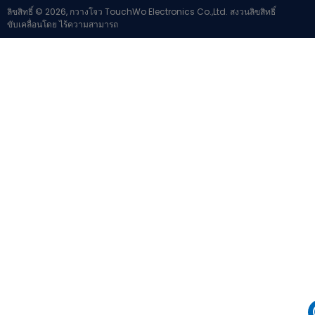
ลิขสิทธิ์ © 2026, กวางโจว TouchWo Electronics Co.,Ltd. สงวนลิขสิทธิ์
ขับเคลื่อนโดย
ไร้ความสามารถ