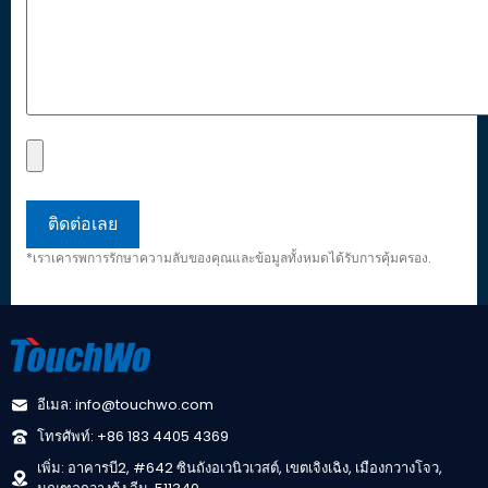
*เราเคารพการรักษาความลับของคุณและข้อมูลทั้งหมดได้รับการคุ้มครอง.
อีเมล: info@touchwo.com
โทรศัพท์: +86 183 4405 4369
เพิ่ม: อาคารบี2, #642 ซินถังอเวนิวเวสต์, เขตเจิงเฉิง, เมืองกวางโจว,