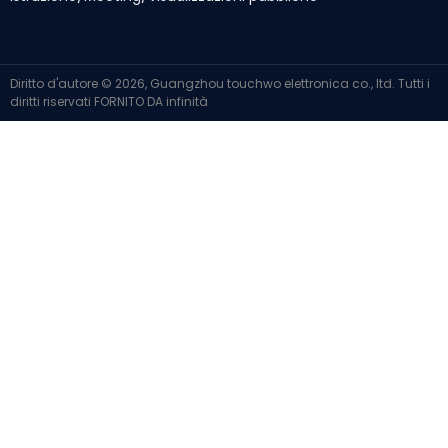
Diritto d'autore © 2026, Guangzhou touchwo elettronica co., ltd. Tutti i
diritti riservati
FORNITO DA
infinità