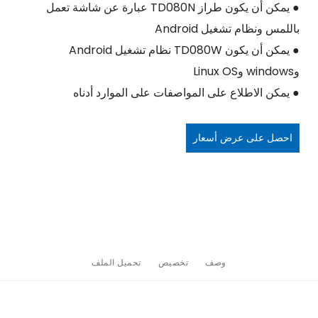
● يمكن أن يكون طراز TD080N عبارة عن شاشة تعمل
باللمس ونظام تشغيل Android
● يمكن أن يكون TD080W نظام تشغيل Android
وwindows وLinux OS
● يمكن الاطلاع على المواصفات على الموارد أدناه
احصل على عرض أسعار
وصف
تخصيص
تحميل الملف