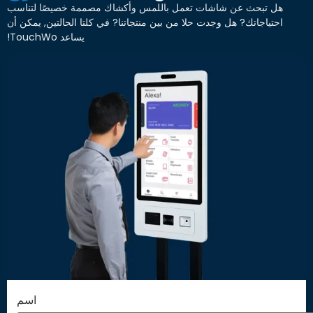
هل تبحث عن شاشات تعمل باللمس وأكشاك مصممة خصيصًا لتناسب
احتياجاتك? هل وجدت حلا من بين منتجاتنا? في كلتا الحالتين, يمكن أن
يساعد TouchWo!
اسم