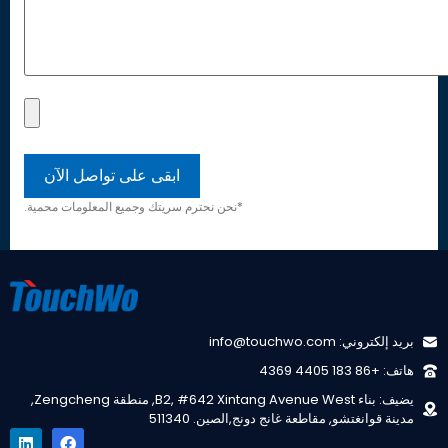
*نحن نحترم سريتك وجميع المعلومات محمية.
بريد إلكتروني: info@touchwo.com
هاتف: +86 183 4405 4369
يضيف: بناء B2, #642 Xintang Avenue West, منطقة Zengcheng,
مدينة قوانغتشو, مقاطعة غانج دونج,الصين. 511340