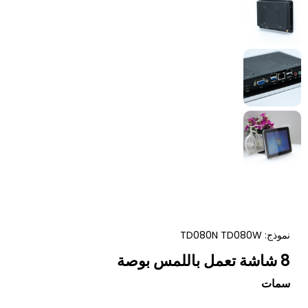
نموذج: TD080N TD080W
8 شاشة تعمل باللمس بوصة
سمات