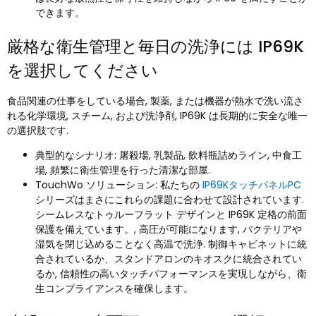
できます。
厳格な衛生管理と毎日の洗浄には IP69K
を選択してください
食品関連の仕事をしている場合, 製薬, または機器が熱水で洗い流さ
れる化学環境, スチーム, および洗浄剤, IP69K は長期的に安全な唯一
の選択肢です.
典型的なシナリオ: 屠殺場, 乳製品, 飲料瓶詰めライン, 中食工
場, 頻繁に衛生管理を行った清潔な部屋.
TouchWo ソリューション: 私たちの
IP69KタッチパネルPC
シリーズはまさにこれらの課題に合わせて設計されています.
シームレスなトゥルーフラット デザインと IP69K 定格の前面
保護を備えています。, 高圧が可能になります, バクテリアや
湿気を閉じ込めることなく高温で洗浄. 制御キャビネットに統
合されているか、スタンドアロンのキオスクに統合されてい
るか, 信頼性の高いタッチパフォーマンスを実現しながら、衛
生コンプライアンスを確保します。