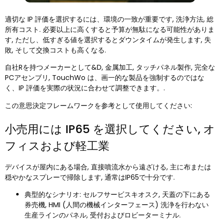
適切な IP 評価を選択するには、環境の一致が重要です, 洗浄方法, 総
所有コスト. 必要以上に高くすると予算が無駄になる可能性がありま
す, ただし、低すぎる値を選択するとダウンタイムが発生します, 失
敗, そして交換コストも高くなる.
自社Rを持つメーカーとして&D, 金属加工, タッチパネル製作, 完全な
PCアセンブリ, TouchWo は、画一的な製品を強制するのではな
く、IP 評価を実際の状況に合わせて調整できます。.
この意思決定フレームワークを参考として使用してください:
小売用には IP65 を選択してください, オ
フィスおよび軽工業
デバイスが屋内にある場合, 直接噴流水から遠ざける, 主に布または
穏やかなスプレーで掃除します, 通常はIP65で十分です.
典型的なシナリオ: セルフサービスキオスク, 天蓋の下にある
券売機, HMI (人間の機械インターフェース) 洗浄を行わない
生産ラインのパネル, 受付およびロビーターミナル.