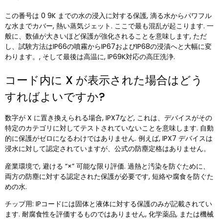
この番号は 0 9K までの水の浸入に対する保護, 滴る水からパワフル
な水までカバー, 熱い蒸気ジェット. ここで最も混乱が起こります. 一
般に、数値が大きいほど保護が強化されることを意味します, ただ
し、試験方法はIP66の噴霧からIP67およびIP68の浸漬へと大幅に変
わります。, そして最後は高温に, IP69K対応の高圧洗浄.
コード内に X が表示された場合はどう
すればよいですか?
数字が X に置き換えられる場合, IPX7など, これは、デバイスがその
特定のカテゴリに対してテストされていないことを意味します. 自動
的に保護がゼロになるわけではありません. 例えば, IPX7 デバイスは
浸水に対して認定されていますが、公式の防塵定格はありません。
産業環境で, 避ける “×” 可能な限り評価. 過熱と汚染を防ぐために、
両方の防塵に対する認定された保護が必要です, 短絡や腐食を防ぐた
めの水.
チップ用: IPコードには固体と液体に対する保護のみが記載されてい
ます. 耐腐食性を評価するものではありません, 化学薬品, または機械