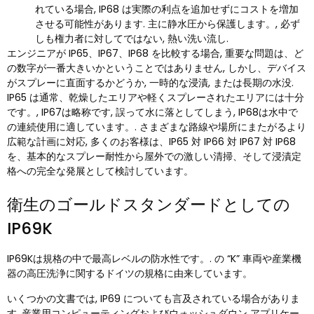
れている場合, IP68 は実際の利点を追加せずにコストを増加
させる可能性があります. 主に静水圧から保護します。, 必ず
しも権力者に対してではない, 熱い洗い流し.
エンジニアが IP65、IP67、IP68 を比較する場合, 重要な問題は、ど
の数字が一番大きいかということではありません, しかし、デバイス
がスプレーに直面するかどうか, 一時的な浸漬, または長期の水没.
IP65 は通常、乾燥したエリアや軽くスプレーされたエリアには十分
です。, IP67は略称です, 誤って水に落としてしまう, IP68は水中で
の連続使用に適しています。. さまざまな路線や場所にまたがるより
広範な計画に対応, 多くのお客様は、IP65 対 IP66 対 IP67 対 IP68
を、基本的なスプレー耐性から屋外での激しい清掃、そして浸漬定
格への完全な発展として検討しています。
衛生のゴールドスタンダードとしての
IP69K
IP69Kは規格の中で最高レベルの防水性です。. の “K” 車両や産業機
器の高圧洗浄に関するドイツの規格に由来しています。
いくつかの文書では, IP69 についても言及されている場合がありま
す. 産業用コンピューティングおよびウォッシュダウン アプリケー