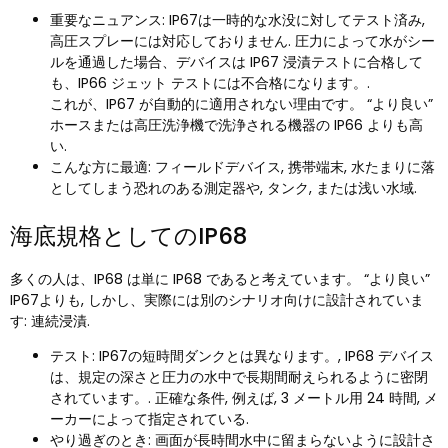
重要なニュアンス: IP67は一時的な水没に対してテスト済み,
高圧スプレーには対応しておりません. 圧力によって水がシー
ルを通過した場合、デバイスは IP67 浸漬テストに合格して
も、IP66 ジェット テストには不合格になります。.
これが、IP67 が自動的に適用されない理由です。 “より良い”
ホースまたは高圧洗浄機で洗浄される機器の IP66 よりも高
い.
こんな方に最適: フィールドデバイス, 携帯端末, 水たまりに落
としてしまう恐れのある測定器や, タンク, または浅い水域.
海底規格としてのIP68
多くの人は、IP68 は単に IP68 であると考えています。 “より良い”
IP67よりも, しかし、実際には別のシナリオ向けに設計されていま
す: 連続浸漬.
テスト: IP67の短時間ダンクとは異なります。, IP68 デバイス
は、規定の深さと圧力の水中で長期間耐えられるように密閉
されています。. 正確な条件, 例えば, 3 メートル用 24 時間, メ
ーカーによって指定されている.
やり過ぎのとき: 画面が長時間水中に留まらないように設計さ