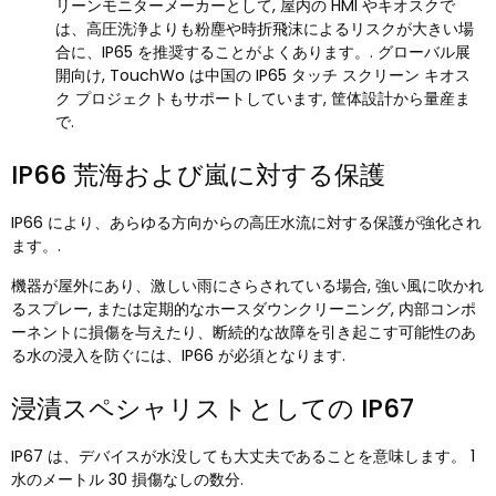
リーンモニターメーカーとして, 屋内の HMI やキオスクで
は、高圧洗浄よりも粉塵や時折飛沫によるリスクが大きい場
合に、IP65 を推奨することがよくあります。. グローバル展
開向け, TouchWo は中国の IP65 タッチ スクリーン キオス
ク プロジェクトもサポートしています, 筐体設計から量産ま
で.
IP66 荒海および嵐に対する保護
IP66 により、あらゆる方向からの高圧水流に対する保護が強化され
ます。.
機器が屋外にあり、激しい雨にさらされている場合, 強い風に吹かれ
るスプレー, または定期的なホースダウンクリーニング, 内部コンポ
ーネントに損傷を与えたり、断続的な故障を引き起こす可能性のあ
る水の浸入を防ぐには、IP66 が必須となります.
浸漬スペシャリストとしての IP67
IP67 は、デバイスが水没しても大丈夫であることを意味します。 1
水のメートル 30 損傷なしの数分.