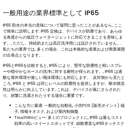
一般用途の業界標準として IP65
IP65 防水の本当の意味について疑問に思ったことがあるなら, ここ
で簡単に説明します: IP65 定格は、デバイスが防塵であり、あらゆ
る角度からの低圧ウォータージェットに対応できることを意味しま
す。, ただし、持続的または高圧洗浄用には設計されていません。.
私たちの業界では, 多くの場合、これは本格的な産業および商業展開
の出発点となります。.
IP65とIP66を比較すると, IP65 により、堅牢な防塵性と軽いスプレ
ーや穏やかなホースの洗浄に対する耐性が得られます。, IP66 は過
酷な屋外環境や激しい飛沫環境にも対応します。. 反対側から見たと
ころ, IP66 と IP65 は同じレベルの防塵性を提供しますが、耐水噴流
性は明らかに向上しています, これは、デバイスが嵐にさらされた
り、頻繁に洗濯されたりする場合に重要です。
こんな方に最適: 一般的な自動化, 小売POS (販売ポイント) 端
子, 情報キオスク, および屋内制御盤.
TouchWoビュー: 多くのプロジェクトに, IP65 は最もコスト
効率の高いスイートスポットです. 経験豊富なIP65タッチスク