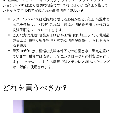
ション, IP69K はより適切な指定です, それは明らかに高圧を指して
いるからです, DINで定義された高温洗浄 40050-9.
テスト: デバイスは近距離に耐える必要がある, 高圧, 高温水と
蒸気を多角度から観察. これは、熱湯と洗剤を使用した強力な
洗浄手順をシミュレートします。.
こんな方に最適: 食品および飲料工場, 食肉加工ライン, 乳製品,
製薬工場, 厳格な衛生管理と頻繁な洗浄が義務付けられるあら
ゆる環境.
重要: IP69K は、極端な洗浄条件下での粉塵と水に重点を置い
ています. 耐食性は依然としてエンクロージャの材質に依存し
ます, このため、これらの環境ではステンレス鋼のハウジング
が一般的に使用されます。
どれを買うべきか?