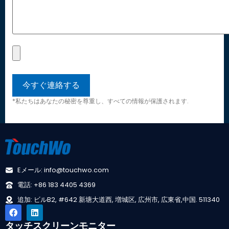
*私たちはあなたの秘密を尊重し、すべての情報が保護されます.
Eメール: info@touchwo.com
電話: +86 183 4405 4369
追加: ビルB2, #642 新塘大道西, 増城区, 広州市, 広東省,中国. 511340
タッチスクリーンモニター