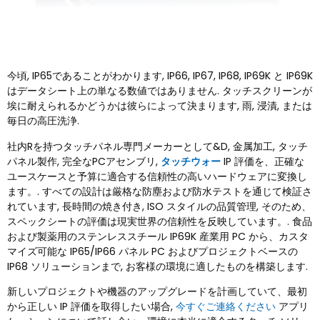
今頃, IP65であることがわかります, IP66, IP67, IP68, IP69K と IP69K
はデータシート上の単なる数値ではありません. タッチスクリーンが
埃に耐えられるかどうかは彼らによって決まります, 雨, 浸漬, または
毎日の高圧洗浄.
社内Rを持つタッチパネル専門メーカーとして&D, 金属加工, タッチ
パネル製作, 完全なPCアセンブリ,
タッチウォー
IP 評価を、正確な
ユースケースと予算に適合する信頼性の高いハードウェアに変換し
ます。. すべての設計は厳格な防塵および防水テストを通じて検証さ
れています, 長時間の焼き付き, ISO スタイルの品質管理, そのため、
スペックシートの評価は現実世界の信頼性を反映しています。. 食品
および製薬用のステンレススチール IP69K 産業用 PC から、カスタ
マイズ可能な IP65/IP66 パネル PC およびプロジェクトベースの
IP68 ソリューションまで, お客様の環境に適したものを構築します.
新しいプロジェクトや機器のアップグレードを計画していて、最初
から正しい IP 評価を取得したい場合,
今すぐご連絡ください
アプリ