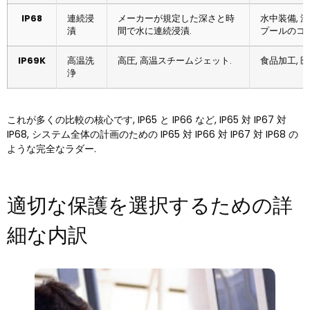
IP68
連続浸
メーカーが規定した深さと時
水中装備, 
漬
間で水に連続浸漬.
プールのコ
IP69K
高温洗
高圧, 高温スチームジェット.
食品加工, 
浄
これが多くの比較の核心です, IP65 と IP66 など, IP65 対 IP67 対
IP68, システム全体の計画のための IP65 対 IP66 対 IP67 対 IP68 の
ような完全なラダー.
適切な保護を選択するための詳
細な内訳