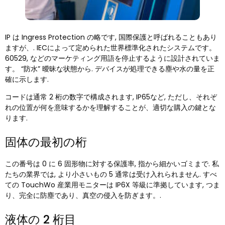
IP は Ingress Protection の略です, 国際保護と呼ばれることもあり
ますが、. IECによって定められた世界標準化されたシステムです。
60529, などのマーケティング用語を停止するように設計されていま
す。 “防水” 曖昧な状態から. デバイスが処理できる塵や水の量を正
確に示します.
コードは通常 2 桁の数字で構成されます, IP65など, ただし、それぞ
れの位置が何を意味するかを理解することが、適切な購入の鍵とな
ります.
固体の最初の桁
この番号は 0 に 6 固形物に対する保護率, 指から細かいゴミまで. 私
たちの業界では, より小さいもの 5 通常は受け入れられません. すべ
ての TouchWo 産業用モニターは IP6X 等級に準拠しています, つま
り、完全に防塵であり、真空の侵入を防ぎます。.
液体の 2 桁目