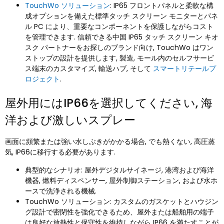
TouchWo ソリューション
: IP65 フロントパネルと柔軟な構
成オプションを備えた標準タッチ スクリーン モニターとパネ
ル PC により、重要なコンポーネントを保護しながらコスト
を管理できます. 信頼できる中国 IP65 タッチ スクリーン キオ
スク パートナーをお探しのブランド向け, TouchWo はワン
ストップの設計を提供します, 製造, モール内のセルフサービ
ス端末のカスタマイズ, 輸送ハブ, そして
スマートリテールプ
ロジェクト
.
屋外用にはIP66を選択してください, 海
洋および激しいスプレー
画面に頻繁または強い水しぶきがかかる場合, でも熱くない, 高圧蒸
気, IP66に移行する必要があります.
典型的なシナリオ: 屋外デジタルサイネージ, 港湾および海洋
機器, 燃料ディスペンサー, 屋外制御ステーション, および水ホ
ースで洗浄される機械.
TouchWo ソリューション: カスタムのガスケットとハウジン
グ設計で密閉性を強化できるため、屋外または船舶用の端子
は良好な放熱性と保守性を維持しながら IP66 を満たすことが