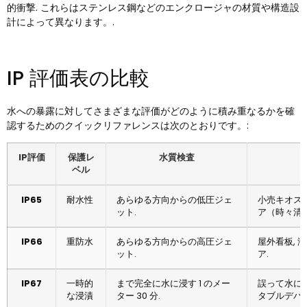
的衝撃. これらはステンレス鋼などのエンクロージャの材質や構造設
計によって異なります。.
IP 評価表の比較
水への暴露に対してさまざまな評価がどのように積み重なるかを確
認するためのクイックリファレンスは次のとおりです。:
IP評価
保護レ
水質検査
ベル
IP65
耐水性
あらゆる方向からの低圧ジェ
小売キオスク
ット.
ア（時々清掃
IP66
重防水
あらゆる方向からの高圧ジェ
屋外看板, 
ット.
ア.
IP67
一時的
まで完全に水に浸す 1 のメー
誤って水に
な浸漬
ター 30 分.
タブルデバイ