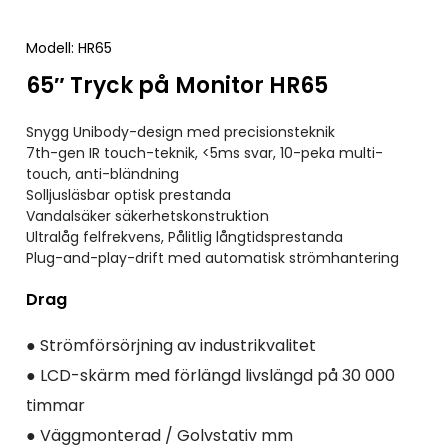
Modell:
HR65
65″ Tryck på Monitor HR65
Snygg Unibody-design med precisionsteknik
7th-gen IR touch-teknik, <5ms svar, 10-peka multi-
touch, anti-bländning
Solljusläsbar optisk prestanda
Vandalsäker säkerhetskonstruktion
Ultralåg felfrekvens, Pålitlig långtidsprestanda
Plug-and-play-drift med automatisk strömhantering
Drag
● Strömförsörjning av industrikvalitet
● LCD-skärm med förlängd livslängd på 30 000
timmar
● Väggmonterad / Golvstativ mm