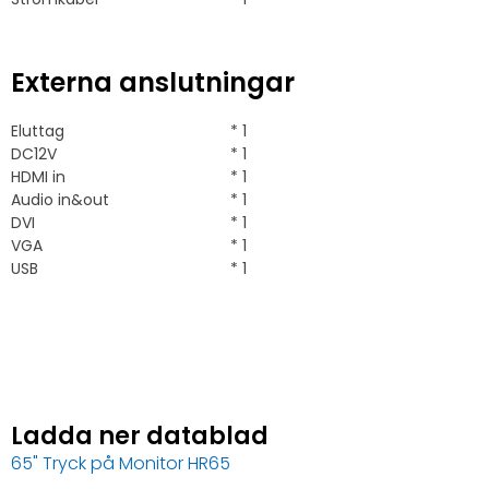
Externa anslutningar
Eluttag
* 1
DC12V
* 1
HDMI in
* 1
Audio in&out
* 1
DVI
* 1
VGA
* 1
USB
* 1
Ladda ner datablad
65" Tryck på Monitor HR65