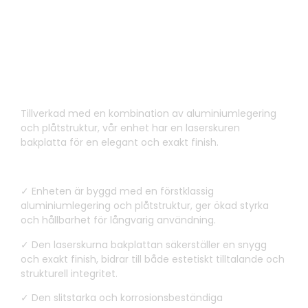
Hållbar & Vandalsäker
konstruktion
Tillverkad med en kombination av aluminiumlegering
och plåtstruktur, vår enhet har en laserskuren
bakplatta för en elegant och exakt finish.
✓ Enheten är byggd med en förstklassig
aluminiumlegering och plåtstruktur, ger ökad styrka
och hållbarhet för långvarig användning.
✓ Den laserskurna bakplattan säkerställer en snygg
och exakt finish, bidrar till både estetiskt tilltalande och
strukturell integritet.
✓ Den slitstarka och korrosionsbeständiga