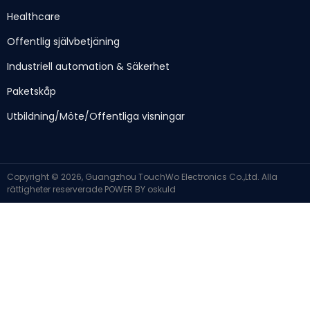
Healthcare
Offentlig självbetjäning
Industriell automation & Säkerhet
Paketskåp
Utbildning/Möte/Offentliga visningar
Copyright © 2026, Guangzhou TouchWo Electronics Co.,Ltd. Alla
rättigheter reserverade
POWER BY
oskuld