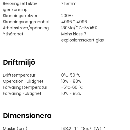
Beröringseffektiv
>1.5mm
igenkänning
Skanningsfrekvens
200Hz
Skanningsnoggrannhet
4096 * 4096
Arbetsström/spänning
180Ma/DC+5V±5%
Ythårdhet
Mohs klass 7
explosionssäkert glas
Driftmiljö
Drifttemperatur
0℃-50 ℃
Operation Fuktighet
10% - 80%
Förvaringstemperatur
-5℃-60 ℃
Förvaring Fuktighet
10% - 85%
Dimensionera
Maskin(cm)
148.2
（L）*85.7（W）*