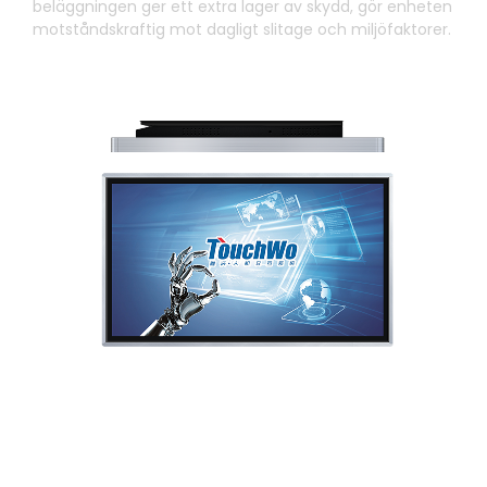
beläggningen ger ett extra lager av skydd, gör enheten
motståndskraftig mot dagligt slitage och miljöfaktorer.