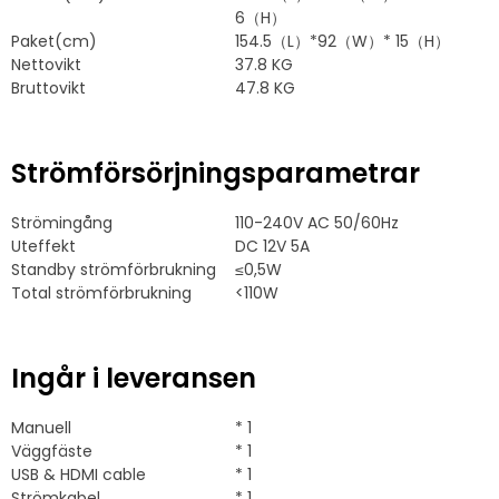
6（H）
Paket(cm)
154.5
（L）*92（W）* 15（H）
Nettovikt
37.8 KG
Bruttovikt
47.8 KG
Strömförsörjningsparametrar
Strömingång
110-240V AC 50/60Hz
Uteffekt
DC 12V 5A
Standby strömförbrukning
≤0,5W
Total strömförbrukning
<110W
Ingår i leveransen
Manuell
* 1
Väggfäste
* 1
USB & HDMI cable
* 1
Strömkabel
* 1