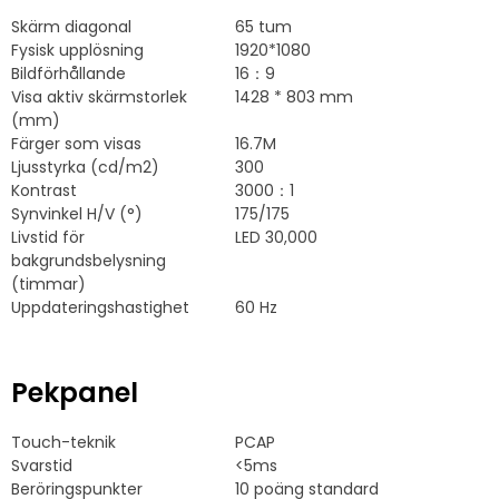
Skärm diagonal
65 tum
Fysisk upplösning
1920*1080
Bildförhållande
16：9
Visa aktiv skärmstorlek
1428 * 803 mm
(mm)
Färger som visas
16.7M
Ljusstyrka (cd/m2)
300
Kontrast
3000：1
Synvinkel H/V (°)
175/175
Livstid för
LED 30,000
bakgrundsbelysning
(timmar)
Uppdateringshastighet
60 Hz
Pekpanel
Touch-teknik
PCAP
Svarstid
<5ms
Beröringspunkter
10 poäng standard