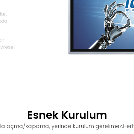
lar,
ıda
ir
vresel
Esnek Kurulum
uşla açma/kapama, yerinde kurulum gerekmez.Herha