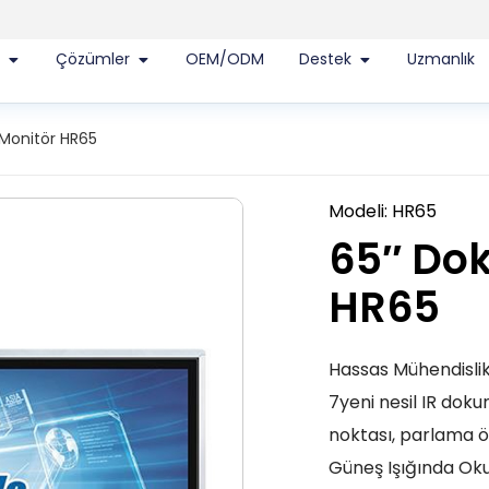
r
Çözümler
OEM/ODM
Destek
Uzmanlık
Monitör HR65
Modeli: HR65
65″ Do
HR65
Hassas Mühendislik
7yeni nesil IR doku
noktası, parlama ö
Güneş Işığında Ok