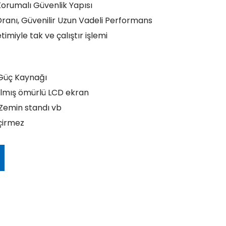
orumalı Güvenlik Yapısı
Oranı, Güvenilir Uzun Vadeli Performans
miyle tak ve çalıştır işlemi
f Güç Kaynağı
ılmış ömürlü LCD ekran
Zemin standı vb
çirmez